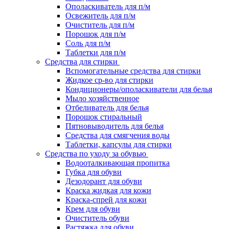
Ополаскиватель для п/м
Освежитель для п/м
Очиститель для п/м
Порошок для п/м
Соль для п/м
Таблетки для п/м
Средства для стирки
Вспомогательные средства для стирки
Жидкое ср-во для стирки
Кондиционеры/ополаскиватели для белья
Мыло хозяйственное
Отбеливатель для белья
Порошок стиральный
Пятновыводитель для белья
Средства для смягчения воды
Таблетки, капсулы для стирки
Средства по уходу за обувью
Водооталкивающая пропитка
Губка для обуви
Дезодорант для обуви
Краска жидкая для кожи
Краска-спрей для кожи
Крем для обуви
Очиститель обуви
Растяжка для обуви