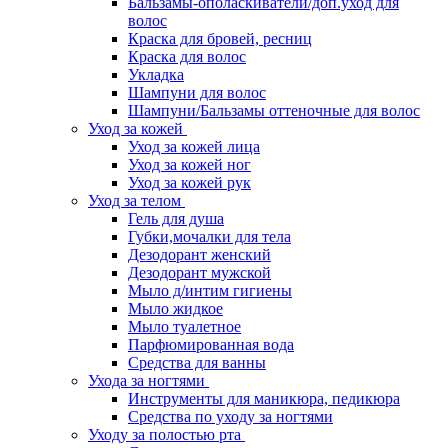
Бальзамы-ополаскиватели/доп.уход для
волос
Краска для бровей, ресниц
Краска для волос
Укладка
Шампуни для волос
Шампуни/Бальзамы оттеночные для волос
Уход за кожей
Уход за кожей лица
Уход за кожей ног
Уход за кожей рук
Уход за телом
Гель для душа
Губки,мочалки для тела
Дезодорант женский
Дезодорант мужской
Мыло д/интим гигиены
Мыло жидкое
Мыло туалетное
Парфюмированная вода
Средства для ванны
Ухода за ногтями
Инструменты для маникюра, педикюра
Средства по уходу за ногтями
Уходу за полостью рта