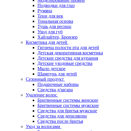
Моделирование бровей
Подводки для глаз
Румяна
Тени для век
Тональная основа
Тушь для ресниц
Уход для губ
Хайлайтер, Бронзер
Косметика для детей
Гигиена полости рта для детей
Детская декоративная косметика
Детские средства для купания
Детские уходовые средства
Мыло детское
Шампунь для детей
Сезонный продукт
Подарочные наборы
Средства д/загара
Удаление волос
Бритвенные системы женские
Бритвенные системы мужские
Средства для бритья мужские
Средства для депиляции
Средства после бритья
Уход за волосами