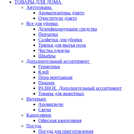
ТОВАРЫ ДЛЯ ДОМА
Автотовары
Ароматизаторы д/авто
Очистители д/авто
Все для уборки
Дезенфицирующие средства
Перчатки
Салфетки для уборки
Тряпки для мытья пола
Чистка одежды
Швабры
Дополнительный ассортимент
Герметики
Клей
Пена монтажная
Пикник
РАЗНОЕ_Дополнительный ассортимент
Товары для животных
Интерьер
Аромасвечи
Свечи
Канцелярия
Офисная канцелярия
Посуда
Посуда для приготовления