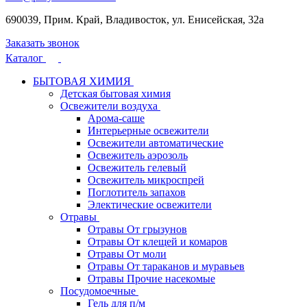
690039, Прим. Край, Владивосток, ул. Енисейская, 32а
Заказать звонок
Каталог
БЫТОВАЯ ХИМИЯ
Детская бытовая химия
Освежители воздуха
Арома-саше
Интерьерные освежители
Освежители автоматические
Освежитель аэрозоль
Освежитель гелевый
Освежитель микроспрей
Поглотитель запахов
Электические освежители
Отравы
Отравы От грызунов
Отравы От клещей и комаров
Отравы От моли
Отравы От тараканов и муравьев
Отравы Прочие насекомые
Посудомоечные
Гель для п/м