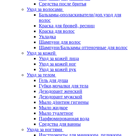
Средства после бритья
Уход за волосами
Бальзамы-ополаскиватели/доп.уход для
волос
Краска для бровей, ресниц
Краска для волос
Укладка
Шампуни для волос
Шампуни/Бальзамы оттеночные для волос
Уход за кожей
Уход за кожей лица
Уход за кожей ног
Уход за кожей рук
Уход за телом
Гель для душа
Губки,мочалки для тела
Дезодорант женский
Дезодорант мужской
Мыло д/интим гигиены
Мыло жидкое
Мыло туалетное
Парфюмированная вода
Средства для ванны
Ухода за ногтями
Инструменты для маникюра, педикюра