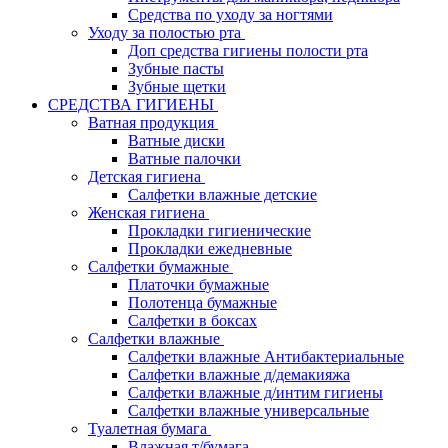
Средства по уходу за ногтями
Уходу за полостью рта
Доп средства гигиены полости рта
Зубные пасты
Зубные щетки
СРЕДСТВА ГИГИЕНЫ
Ватная продукция
Ватные диски
Ватные палочки
Детская гигиена
Салфетки влажные детские
Женская гигиена
Прокладки гигиенические
Прокладки ежедневные
Салфетки бумажные
Платочки бумажные
Полотенца бумажные
Салфетки в боксах
Салфетки влажные
Салфетки влажные Антибактериальные
Салфетки влажные д/демакияжа
Салфетки влажные д/интим гигиены
Салфетки влажные универсальные
Туалетная бумага
Влажная т/бумага