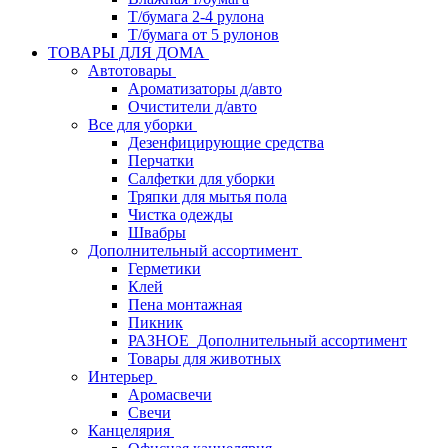
Т/бумага 2-4 рулона
Т/бумага от 5 рулонов
ТОВАРЫ ДЛЯ ДОМА
Автотовары
Ароматизаторы д/авто
Очистители д/авто
Все для уборки
Дезенфицирующие средства
Перчатки
Салфетки для уборки
Тряпки для мытья пола
Чистка одежды
Швабры
Дополнительный ассортимент
Герметики
Клей
Пена монтажная
Пикник
РАЗНОЕ_Дополнительный ассортимент
Товары для животных
Интерьер
Аромасвечи
Свечи
Канцелярия