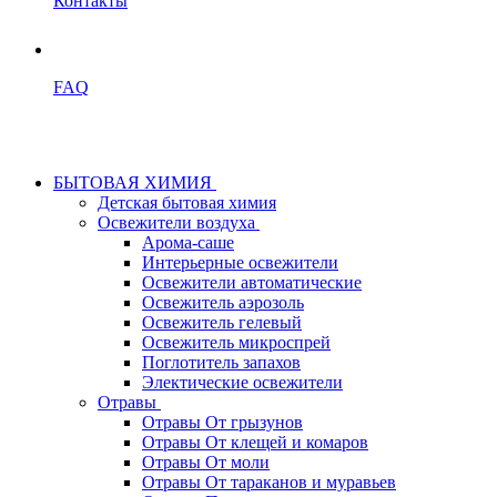
Контакты
FAQ
БЫТОВАЯ ХИМИЯ
Детская бытовая химия
Освежители воздуха
Арома-саше
Интерьерные освежители
Освежители автоматические
Освежитель аэрозоль
Освежитель гелевый
Освежитель микроспрей
Поглотитель запахов
Электические освежители
Отравы
Отравы От грызунов
Отравы От клещей и комаров
Отравы От моли
Отравы От тараканов и муравьев