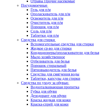
Отравы Прочие насекомые
Посудомоечные
Гель для п/м
Ополаскиватель для п/м
Освежитель для п/м
Очиститель для п/м
Порошок для п/м
Соль для п/м
Таблетки для п/м
Средства для стирки
Вспомогательные средства для стирки
Жидкое ср-во для стирки
Кондиционеры/ополаскиватели для белья
Мыло хозяйственное
Отбеливатель для белья
Порошок стиральный
Пятновыводитель для белья
Средства для смягчения воды
Таблетки, капсулы для стирки
Средства по уходу за обувью
Водооталкивающая пропитка
Губка для обуви
Дезодорант для обуви
Краска жидкая для кожи
Краска-спрей для кожи