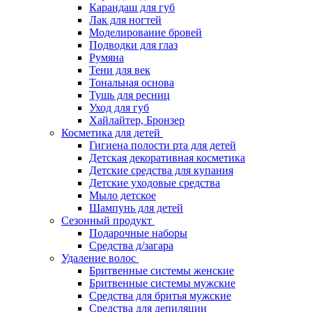
Карандаш для губ
Лак для ногтей
Моделирование бровей
Подводки для глаз
Румяна
Тени для век
Тональная основа
Тушь для ресниц
Уход для губ
Хайлайтер, Бронзер
Косметика для детей
Гигиена полости рта для детей
Детская декоративная косметика
Детские средства для купания
Детские уходовые средства
Мыло детское
Шампунь для детей
Сезонный продукт
Подарочные наборы
Средства д/загара
Удаление волос
Бритвенные системы женские
Бритвенные системы мужские
Средства для бритья мужские
Средства для депиляции