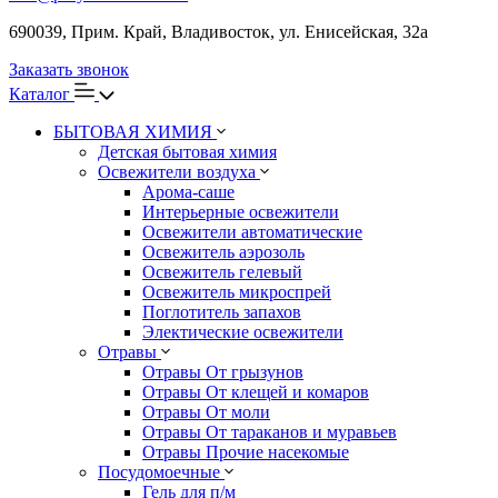
690039, Прим. Край, Владивосток, ул. Енисейская, 32а
Заказать звонок
Каталог
БЫТОВАЯ ХИМИЯ
Детская бытовая химия
Освежители воздуха
Арома-саше
Интерьерные освежители
Освежители автоматические
Освежитель аэрозоль
Освежитель гелевый
Освежитель микроспрей
Поглотитель запахов
Электические освежители
Отравы
Отравы От грызунов
Отравы От клещей и комаров
Отравы От моли
Отравы От тараканов и муравьев
Отравы Прочие насекомые
Посудомоечные
Гель для п/м