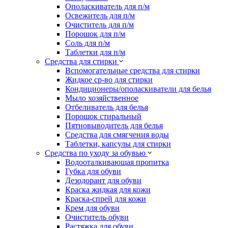
Ополаскиватель для п/м
Освежитель для п/м
Очиститель для п/м
Порошок для п/м
Соль для п/м
Таблетки для п/м
Средства для стирки
Вспомогательные средства для стирки
Жидкое ср-во для стирки
Кондиционеры/ополаскиватели для белья
Мыло хозяйственное
Отбеливатель для белья
Порошок стиральный
Пятновыводитель для белья
Средства для смягчения воды
Таблетки, капсулы для стирки
Средства по уходу за обувью
Водооталкивающая пропитка
Губка для обуви
Дезодорант для обуви
Краска жидкая для кожи
Краска-спрей для кожи
Крем для обуви
Очиститель обуви
Растяжка для обуви