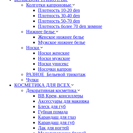
Колготки капроновые
Плотность 10-20 den
Плотность 30-40 den
Плотность 50-70 den
Плотность более 70 den зимние
Нижнее белье
Женское нижнее белье
Мужское нижнее белье
Носки
Носки женские
Носки мужские
Носки унисекс
Носочки капрон
РАЗНОЕ_Бельевой трикотаж
Чулки
КОСМЕТИКА ДЛЯ ВСЕХ
Декоративная косметика
BB Крем, консиллеры
Аксессуары для макияжа
Блеск для губ
Губная помада
Карандаш для глаз
Карандаш для губ
Лак для ногтей