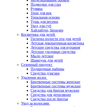
Моделирование бровей
Подводки для глаз
Румяна
Тени для век
Тональная основа
Тушь для ресниц
Уход для губ
Хайлайтер, Бронзер
Косметика для детей
Гигиена полости рта для детей
Детская декоративная косметика
Детские средства для купания
Детские уходовые средства
Мыло детское
Шампунь для детей
Сезонный продукт
Подарочные наборы
Средства д/загара
Удаление волос
Бритвенные системы женские
Бритвенные системы мужские
Средства для бритья мужские
Средства для депиляции
Средства после бритья
Уход за волосами