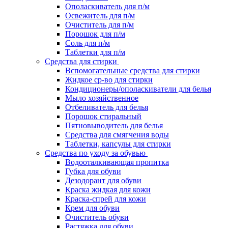
Ополаскиватель для п/м
Освежитель для п/м
Очиститель для п/м
Порошок для п/м
Соль для п/м
Таблетки для п/м
Средства для стирки
Вспомогательные средства для стирки
Жидкое ср-во для стирки
Кондиционеры/ополаскиватели для белья
Мыло хозяйственное
Отбеливатель для белья
Порошок стиральный
Пятновыводитель для белья
Средства для смягчения воды
Таблетки, капсулы для стирки
Средства по уходу за обувью
Водооталкивающая пропитка
Губка для обуви
Дезодорант для обуви
Краска жидкая для кожи
Краска-спрей для кожи
Крем для обуви
Очиститель обуви
Растяжка для обуви