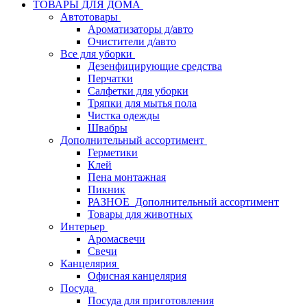
ТОВАРЫ ДЛЯ ДОМА
Автотовары
Ароматизаторы д/авто
Очистители д/авто
Все для уборки
Дезенфицирующие средства
Перчатки
Салфетки для уборки
Тряпки для мытья пола
Чистка одежды
Швабры
Дополнительный ассортимент
Герметики
Клей
Пена монтажная
Пикник
РАЗНОЕ_Дополнительный ассортимент
Товары для животных
Интерьер
Аромасвечи
Свечи
Канцелярия
Офисная канцелярия
Посуда
Посуда для приготовления