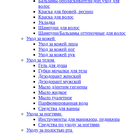
Бальзамы-ополаскиватели/доп.уход для
волос
Краска для бровей, ресниц
Краска для волос
Укладка
Шампуни для волос
Шампуни/Бальзамы оттеночные для волос
Уход за кожей
Уход за кожей лица
Уход за кожей ног
Уход за кожей рук
Уход за телом
Гель для душа
Губки,мочалки для тела
Дезодорант женский
Дезодорант мужской
Мыло д/интим гигиены
Мыло жидкое
Мыло туалетное
Парфюмированная вода
Средства для ванны
Ухода за ногтями
Инструменты для маникюра, педикюра
Средства по уходу за ногтями
Уходу за полостью рта