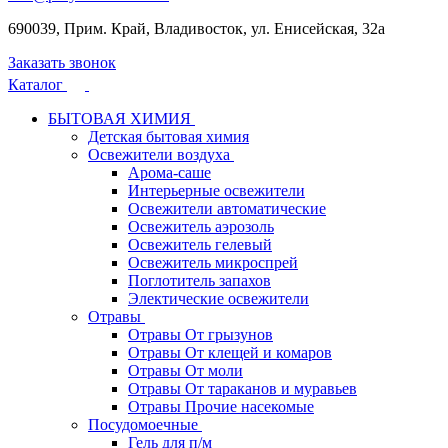
690039, Прим. Край, Владивосток, ул. Енисейская, 32а
Заказать звонок
Каталог
БЫТОВАЯ ХИМИЯ
Детская бытовая химия
Освежители воздуха
Арома-саше
Интерьерные освежители
Освежители автоматические
Освежитель аэрозоль
Освежитель гелевый
Освежитель микроспрей
Поглотитель запахов
Электические освежители
Отравы
Отравы От грызунов
Отравы От клещей и комаров
Отравы От моли
Отравы От тараканов и муравьев
Отравы Прочие насекомые
Посудомоечные
Гель для п/м