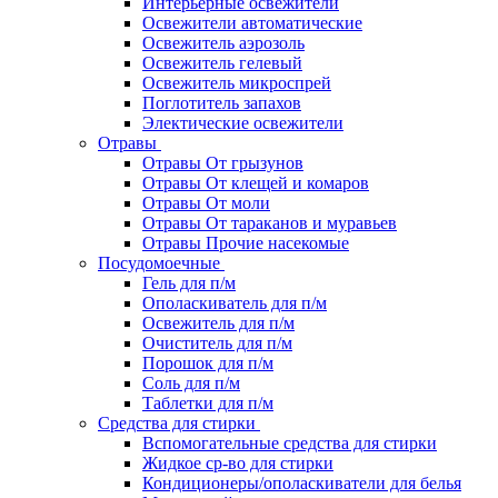
Интерьерные освежители
Освежители автоматические
Освежитель аэрозоль
Освежитель гелевый
Освежитель микроспрей
Поглотитель запахов
Электические освежители
Отравы
Отравы От грызунов
Отравы От клещей и комаров
Отравы От моли
Отравы От тараканов и муравьев
Отравы Прочие насекомые
Посудомоечные
Гель для п/м
Ополаскиватель для п/м
Освежитель для п/м
Очиститель для п/м
Порошок для п/м
Соль для п/м
Таблетки для п/м
Средства для стирки
Вспомогательные средства для стирки
Жидкое ср-во для стирки
Кондиционеры/ополаскиватели для белья