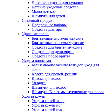
Детские средства для купания
Детские уходовые средства
Мыло детское
Шампунь для детей
Сезонный продукт
Подарочные наборы
Средства д/загара
Удаление волос
Бритвенные системы женские
Бритвенные системы мужские
Средства для бритья мужские
Средства для депиляции
Средства после бритья
Уход за волосами
Бальзамы-ополаскиватели/доп.уход для
волос
Краска для бровей, ресниц
Краска для волос
Укладка
Шампуни для волос
Шампуни/Бальзамы оттеночные для волос
Уход за кожей
Уход за кожей лица
Уход за кожей ног
Уход за кожей рук