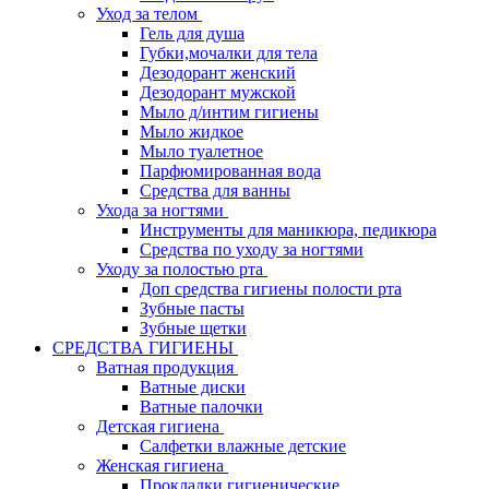
Уход за телом
Гель для душа
Губки,мочалки для тела
Дезодорант женский
Дезодорант мужской
Мыло д/интим гигиены
Мыло жидкое
Мыло туалетное
Парфюмированная вода
Средства для ванны
Ухода за ногтями
Инструменты для маникюра, педикюра
Средства по уходу за ногтями
Уходу за полостью рта
Доп средства гигиены полости рта
Зубные пасты
Зубные щетки
СРЕДСТВА ГИГИЕНЫ
Ватная продукция
Ватные диски
Ватные палочки
Детская гигиена
Салфетки влажные детские
Женская гигиена
Прокладки гигиенические