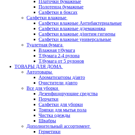
Платочки бумажные
Полотенца бумажные
Салфетки в боксах
Салфетки влажные
Салфетки влажные Антибактериальные
Салфетки влажные д/демакияжа
Салфетки влажные д/интим гигиены
Салфетки влажные универсальные
Туалетная бумага
Влажная т/бумага
Т/бумага 2-4 рулона
Т/бумага от 5 рулонов
ТОВАРЫ ДЛЯ ДОМА
Автотовары
Ароматизаторы д/авто
Очистители д/авто
Все для уборки
Дезенфицирующие средства
Перчатки
Салфетки для уборки
Тряпки для мытья пола
Чистка одежды
Швабры
Дополнительный ассортимент
Герметики