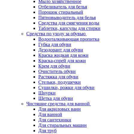
Мыло хозяйственное
Отбеливатель для белья
Порошок стиральный
Пятновыводитель для белья
Средства для смягчения воды
Таблетки, капсулы для стирки
Средства по уходу за обувью
Водооталкивающая пропитка
Губка для обуви
Дезодорант для обуви
Краска жидкая для кожи
Краска-спрей для кожи
Крем для обуви
Очиститель обуви
Растяжка для обуви
Стельки, подушечки
Сушилки, рожки для обуви
Шнурки
Щетка для обуви
Чистящие средства для ванной
Для акриловых ванн
Для ванной
Для сантехники
Для стиральных машин
Для труб