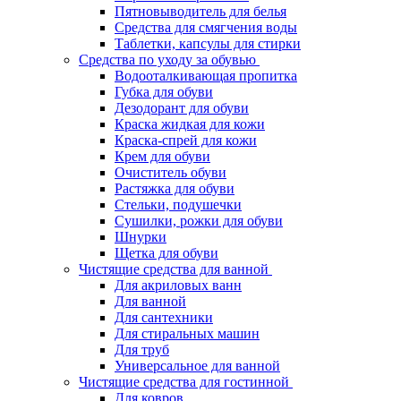
Пятновыводитель для белья
Средства для смягчения воды
Таблетки, капсулы для стирки
Средства по уходу за обувью
Водооталкивающая пропитка
Губка для обуви
Дезодорант для обуви
Краска жидкая для кожи
Краска-спрей для кожи
Крем для обуви
Очиститель обуви
Растяжка для обуви
Стельки, подушечки
Сушилки, рожки для обуви
Шнурки
Щетка для обуви
Чистящие средства для ванной
Для акриловых ванн
Для ванной
Для сантехники
Для стиральных машин
Для труб
Универсальное для ванной
Чистящие средства для гостинной
Для ковров