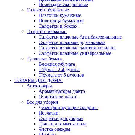
Прокладки ежедневные
Салфетки бумажные
Платочки бумажные
Полотенца бумажные
Салфетки в боксах
Салфетки влажные
Салфетки влажные Антибактериальные
Салфетки влажные д/демакияжа
Салфетки влажные д/интим гигиены
Салфетки влажные универсальные
Туалетная бумага
Влажная т/бумага
Т/бумага 2-4 рулона
Т/бумага от 5 рулонов
ТОВАРЫ ДЛЯ ДОМА
Автотовары
Ароматизаторы д/авто
Очистители д/авто
Все для уборки
Дезенфицирующие средства
Перчатки
Салфетки для уборки
Тряпки для мытья пола
Чистка одежды
Швабры