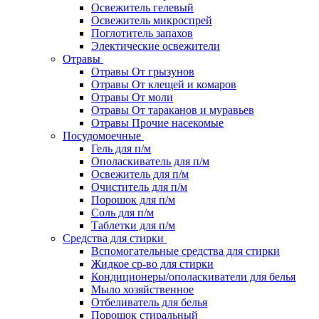
Освежитель гелевый
Освежитель микроспрей
Поглотитель запахов
Электические освежители
Отравы
Отравы От грызунов
Отравы От клещей и комаров
Отравы От моли
Отравы От тараканов и муравьев
Отравы Прочие насекомые
Посудомоечные
Гель для п/м
Ополаскиватель для п/м
Освежитель для п/м
Очиститель для п/м
Порошок для п/м
Соль для п/м
Таблетки для п/м
Средства для стирки
Вспомогательные средства для стирки
Жидкое ср-во для стирки
Кондиционеры/ополаскиватели для белья
Мыло хозяйственное
Отбеливатель для белья
Порошок стиральный