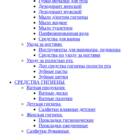
Губки,мочалки для тела
Дезодорант женский
Дезодорант мужской
Мыло д/интим гигиены
Мыло жидкое
Мыло туалетное
Парфюмированная вода
Средства для ванны
Ухода за ногтями
Инструменты для маникюра, педикюра
Средства по уходу за ногтями
Уходу за полостью рта
Доп средства гигиены полости рта
Зубные пасты
Зубные щетки
СРЕДСТВА ГИГИЕНЫ
Ватная продукция
Ватные диски
Ватные палочки
Детская гигиена
Салфетки влажные детские
Женская гигиена
Прокладки гигиенические
Прокладки ежедневные
Салфетки бумажные