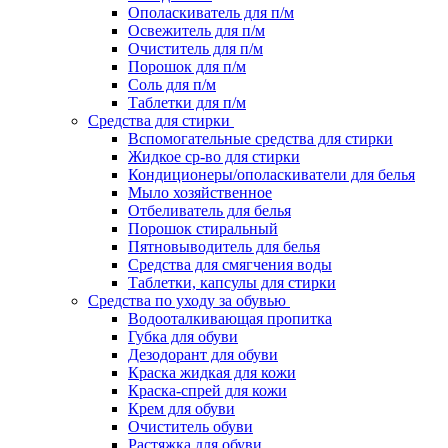
Ополаскиватель для п/м
Освежитель для п/м
Очиститель для п/м
Порошок для п/м
Соль для п/м
Таблетки для п/м
Средства для стирки
Вспомогательные средства для стирки
Жидкое ср-во для стирки
Кондиционеры/ополаскиватели для белья
Мыло хозяйственное
Отбеливатель для белья
Порошок стиральный
Пятновыводитель для белья
Средства для смягчения воды
Таблетки, капсулы для стирки
Средства по уходу за обувью
Водооталкивающая пропитка
Губка для обуви
Дезодорант для обуви
Краска жидкая для кожи
Краска-спрей для кожи
Крем для обуви
Очиститель обуви
Растяжка для обуви