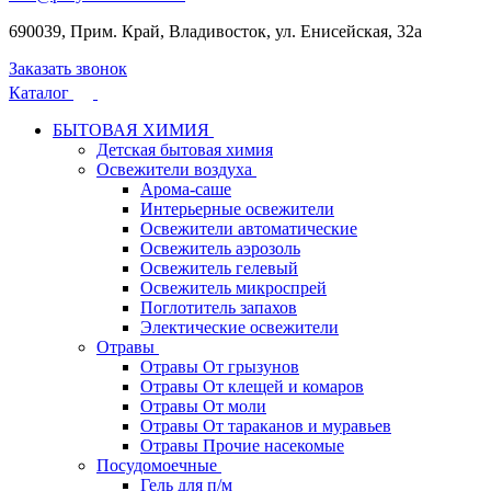
690039, Прим. Край, Владивосток, ул. Енисейская, 32а
Заказать звонок
Каталог
БЫТОВАЯ ХИМИЯ
Детская бытовая химия
Освежители воздуха
Арома-саше
Интерьерные освежители
Освежители автоматические
Освежитель аэрозоль
Освежитель гелевый
Освежитель микроспрей
Поглотитель запахов
Электические освежители
Отравы
Отравы От грызунов
Отравы От клещей и комаров
Отравы От моли
Отравы От тараканов и муравьев
Отравы Прочие насекомые
Посудомоечные
Гель для п/м