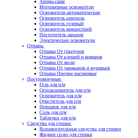
Арома-саше
Интерьерные освежители
Освежители автоматические
Освежитель аэрозоль
Освежитель гелевый
Освежитель микроспрей
Поглотитель запахов
Электические освежители
Отравы
Отравы От грызунов
Отравы От клещей и комаров
Отравы От моли
Отравы От тараканов и муравьев
Отравы Прочие насекомые
Посудомоечные
Гель для п/м
Ополаскиватель для п/м
Освежитель для п/м
Очиститель для п/м
Порошок для п/м
Соль для п/м
Таблетки для п/м
Средства для стирки
Вспомогательные средства для стирки
Жидкое ср-во для стирки