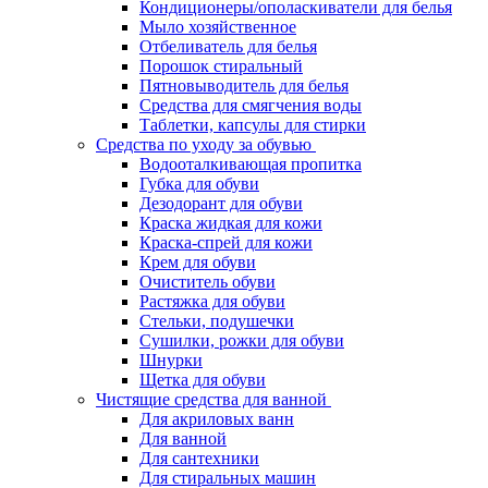
Кондиционеры/ополаскиватели для белья
Мыло хозяйственное
Отбеливатель для белья
Порошок стиральный
Пятновыводитель для белья
Средства для смягчения воды
Таблетки, капсулы для стирки
Средства по уходу за обувью
Водооталкивающая пропитка
Губка для обуви
Дезодорант для обуви
Краска жидкая для кожи
Краска-спрей для кожи
Крем для обуви
Очиститель обуви
Растяжка для обуви
Стельки, подушечки
Сушилки, рожки для обуви
Шнурки
Щетка для обуви
Чистящие средства для ванной
Для акриловых ванн
Для ванной
Для сантехники
Для стиральных машин