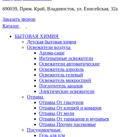
690039, Прим. Край, Владивосток, ул. Енисейская, 32а
Заказать звонок
Каталог
БЫТОВАЯ ХИМИЯ
Детская бытовая химия
Освежители воздуха
Арома-саше
Интерьерные освежители
Освежители автоматические
Освежитель аэрозоль
Освежитель гелевый
Освежитель микроспрей
Поглотитель запахов
Электические освежители
Отравы
Отравы От грызунов
Отравы От клещей и комаров
Отравы От моли
Отравы От тараканов и муравьев
Отравы Прочие насекомые
Посудомоечные
Гель для п/м