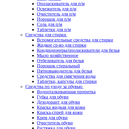
Ополаскиватель для п/м
Освежитель для п/м
Очиститель для п/м
Порошок для п/м
Соль для п/м
Таблетки для п/м
Средства для стирки
Вспомогательные средства для стирки
Жидкое ср-во для стирки
Кондиционеры/ополаскиватели для белья
Мыло хозяйственное
Отбеливатель для белья
Порошок стиральный
Пятновыводитель для белья
Средства для смягчения воды
Таблетки, капсулы для стирки
Средства по уходу за обувью
Водооталкивающая пропитка
Губка для обуви
Дезодорант для обуви
Краска жидкая для кожи
Краска-спрей для кожи
Крем для обуви
Очиститель обуви
Растяжка для обуви