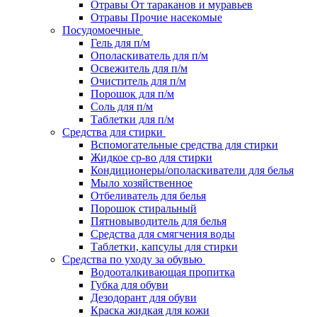
Отравы От тараканов и муравьев
Отравы Прочие насекомые
Посудомоечные
Гель для п/м
Ополаскиватель для п/м
Освежитель для п/м
Очиститель для п/м
Порошок для п/м
Соль для п/м
Таблетки для п/м
Средства для стирки
Вспомогательные средства для стирки
Жидкое ср-во для стирки
Кондиционеры/ополаскиватели для белья
Мыло хозяйственное
Отбеливатель для белья
Порошок стиральный
Пятновыводитель для белья
Средства для смягчения воды
Таблетки, капсулы для стирки
Средства по уходу за обувью
Водооталкивающая пропитка
Губка для обуви
Дезодорант для обуви
Краска жидкая для кожи