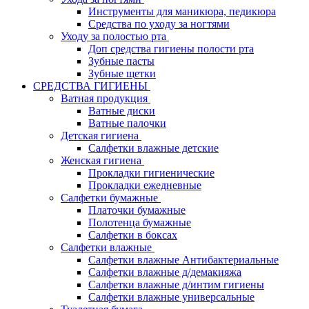
Инструменты для маникюра, педикюра
Средства по уходу за ногтями
Уходу за полостью рта
Доп средства гигиены полости рта
Зубные пасты
Зубные щетки
СРЕДСТВА ГИГИЕНЫ
Ватная продукция
Ватные диски
Ватные палочки
Детская гигиена
Салфетки влажные детские
Женская гигиена
Прокладки гигиенические
Прокладки ежедневные
Салфетки бумажные
Платочки бумажные
Полотенца бумажные
Салфетки в боксах
Салфетки влажные
Салфетки влажные Антибактериальные
Салфетки влажные д/демакияжа
Салфетки влажные д/интим гигиены
Салфетки влажные универсальные