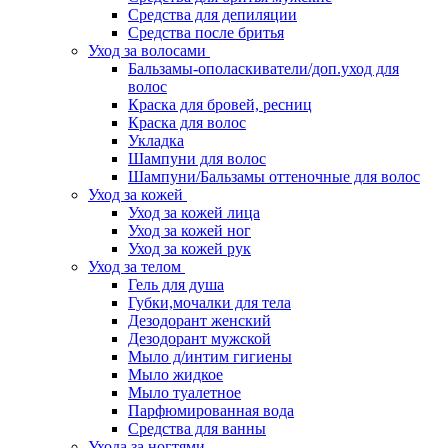
Средства для депиляции
Средства после бритья
Уход за волосами
Бальзамы-ополаскиватели/доп.уход для
волос
Краска для бровей, ресниц
Краска для волос
Укладка
Шампуни для волос
Шампуни/Бальзамы оттеночные для волос
Уход за кожей
Уход за кожей лица
Уход за кожей ног
Уход за кожей рук
Уход за телом
Гель для душа
Губки,мочалки для тела
Дезодорант женский
Дезодорант мужской
Мыло д/интим гигиены
Мыло жидкое
Мыло туалетное
Парфюмированная вода
Средства для ванны
Ухода за ногтями