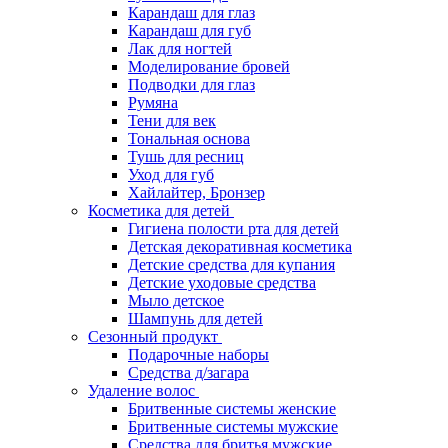
Карандаш для глаз
Карандаш для губ
Лак для ногтей
Моделирование бровей
Подводки для глаз
Румяна
Тени для век
Тональная основа
Тушь для ресниц
Уход для губ
Хайлайтер, Бронзер
Косметика для детей
Гигиена полости рта для детей
Детская декоративная косметика
Детские средства для купания
Детские уходовые средства
Мыло детское
Шампунь для детей
Сезонный продукт
Подарочные наборы
Средства д/загара
Удаление волос
Бритвенные системы женские
Бритвенные системы мужские
Средства для бритья мужские