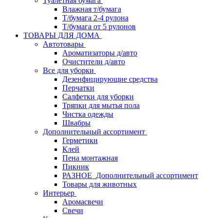
Туалетная бумага
Влажная т/бумага
Т/бумага 2-4 рулона
Т/бумага от 5 рулонов
ТОВАРЫ ДЛЯ ДОМА
Автотовары
Ароматизаторы д/авто
Очистители д/авто
Все для уборки
Дезенфицирующие средства
Перчатки
Салфетки для уборки
Тряпки для мытья пола
Чистка одежды
Швабры
Дополнительный ассортимент
Герметики
Клей
Пена монтажная
Пикник
РАЗНОЕ_Дополнительный ассортимент
Товары для животных
Интерьер
Аромасвечи
Свечи