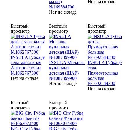
малая)
Нет на складе
№169584700
Нет на складе
Быстрый
Быстрый
Быстрый
просмотр
просмотр
просмотр
INSULA Губка д/
тела массажная
INSULA Мочалка
INSULA Губка д/
Антицеллюлит
купальная
тела
№1062767300
детская (ШАР)
Прямоугольная
Нет на складе
№1087399900
большая
Нет на складе
№1092544300
Нет на складе
Быстрый
Быстрый
просмотр
просмотр
BIG City Губка
BIG City Губка