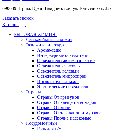
690039, Прим. Край, Владивосток, ул. Енисейская, 32а
Заказать звонок
Каталог
БЫТОВАЯ ХИМИЯ
Детская бытовая химия
Освежители воздуха
Арома-саше
Интерьерные освежители
Освежители автоматические
Освежитель аэрозоль
Освежитель гелевый
Освежитель микроспрей
Поглотитель запахов
Электические освежители
Отравы
Отравы От грызунов
Отравы От клещей и комаров
Отравы От моли
Отравы От тараканов и муравьев
Отравы Прочие насекомые
Посудомоечные
Гель для п/м