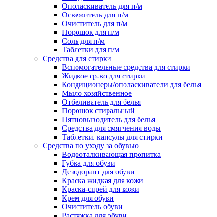
Ополаскиватель для п/м
Освежитель для п/м
Очиститель для п/м
Порошок для п/м
Соль для п/м
Таблетки для п/м
Средства для стирки
Вспомогательные средства для стирки
Жидкое ср-во для стирки
Кондиционеры/ополаскиватели для белья
Мыло хозяйственное
Отбеливатель для белья
Порошок стиральный
Пятновыводитель для белья
Средства для смягчения воды
Таблетки, капсулы для стирки
Средства по уходу за обувью
Водооталкивающая пропитка
Губка для обуви
Дезодорант для обуви
Краска жидкая для кожи
Краска-спрей для кожи
Крем для обуви
Очиститель обуви
Растяжка для обуви