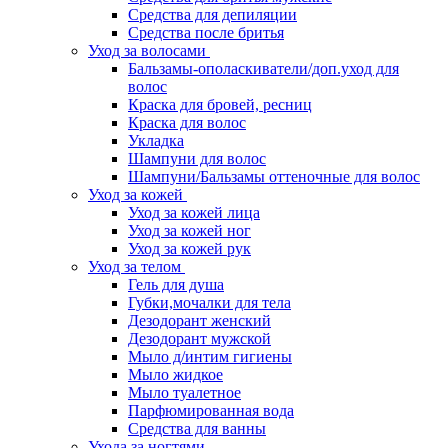
Средства для депиляции
Средства после бритья
Уход за волосами
Бальзамы-ополаскиватели/доп.уход для
волос
Краска для бровей, ресниц
Краска для волос
Укладка
Шампуни для волос
Шампуни/Бальзамы оттеночные для волос
Уход за кожей
Уход за кожей лица
Уход за кожей ног
Уход за кожей рук
Уход за телом
Гель для душа
Губки,мочалки для тела
Дезодорант женский
Дезодорант мужской
Мыло д/интим гигиены
Мыло жидкое
Мыло туалетное
Парфюмированная вода
Средства для ванны
Ухода за ногтями