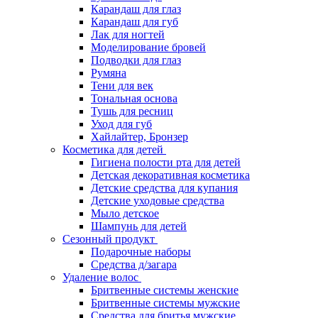
Карандаш для глаз
Карандаш для губ
Лак для ногтей
Моделирование бровей
Подводки для глаз
Румяна
Тени для век
Тональная основа
Тушь для ресниц
Уход для губ
Хайлайтер, Бронзер
Косметика для детей
Гигиена полости рта для детей
Детская декоративная косметика
Детские средства для купания
Детские уходовые средства
Мыло детское
Шампунь для детей
Сезонный продукт
Подарочные наборы
Средства д/загара
Удаление волос
Бритвенные системы женские
Бритвенные системы мужские
Средства для бритья мужские