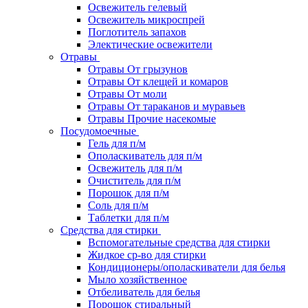
Освежитель гелевый
Освежитель микроспрей
Поглотитель запахов
Электические освежители
Отравы
Отравы От грызунов
Отравы От клещей и комаров
Отравы От моли
Отравы От тараканов и муравьев
Отравы Прочие насекомые
Посудомоечные
Гель для п/м
Ополаскиватель для п/м
Освежитель для п/м
Очиститель для п/м
Порошок для п/м
Соль для п/м
Таблетки для п/м
Средства для стирки
Вспомогательные средства для стирки
Жидкое ср-во для стирки
Кондиционеры/ополаскиватели для белья
Мыло хозяйственное
Отбеливатель для белья
Порошок стиральный