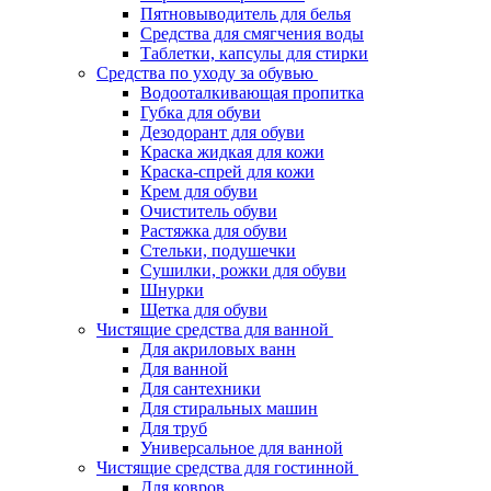
Пятновыводитель для белья
Средства для смягчения воды
Таблетки, капсулы для стирки
Средства по уходу за обувью
Водооталкивающая пропитка
Губка для обуви
Дезодорант для обуви
Краска жидкая для кожи
Краска-спрей для кожи
Крем для обуви
Очиститель обуви
Растяжка для обуви
Стельки, подушечки
Сушилки, рожки для обуви
Шнурки
Щетка для обуви
Чистящие средства для ванной
Для акриловых ванн
Для ванной
Для сантехники
Для стиральных машин
Для труб
Универсальное для ванной
Чистящие средства для гостинной
Для ковров