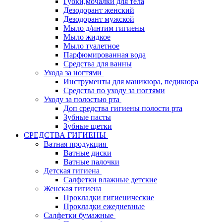
Губки,мочалки для тела
Дезодорант женский
Дезодорант мужской
Мыло д/интим гигиены
Мыло жидкое
Мыло туалетное
Парфюмированная вода
Средства для ванны
Ухода за ногтями
Инструменты для маникюра, педикюра
Средства по уходу за ногтями
Уходу за полостью рта
Доп средства гигиены полости рта
Зубные пасты
Зубные щетки
СРЕДСТВА ГИГИЕНЫ
Ватная продукция
Ватные диски
Ватные палочки
Детская гигиена
Салфетки влажные детские
Женская гигиена
Прокладки гигиенические
Прокладки ежедневные
Салфетки бумажные