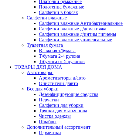
Платочки бумажные
Полотенца бумажные
Салфетки в боксах
Салфетки влажные
Салфетки влажные Антибактериальные
Салфетки влажные д/демакияжа
Салфетки влажные д/интим гигиены
Салфетки влажные универсальные
Туалетная бумага
Влажная т/бумага
Т/бумага 2-4 рулона
Т/бумага от 5 рулонов
ТОВАРЫ ДЛЯ ДОМА
Автотовары
Ароматизаторы д/авто
Очистители д/авто
Все для уборки
Дезенфицирующие средства
Перчатки
Салфетки для уборки
Тряпки для мытья пола
Чистка одежды
Швабры
Дополнительный ассортимент
Герметики