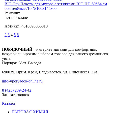
BIG City Пакеты для мусора с затяжками BIO HD 60*64 см
60л зелёные /10 №1003145300
Рейтинг:
нет на складе
Артикул:
4610093066010
2
3
4
5
6
ПОРЯДОЧНЫЙ
– интернет-магазин для комфортных
покупок с широким выбором товаров для вашего домашнего
уюта.
Порядок. Уют. Выгода.
690039, Прим. Край, Владивосток, ул. Енисейская, 32а
info@poryadok-online.ru
8 (423) 239-24-42
Заказать звонок
Каталог
БЫТОВАЯ ХИМИЯ