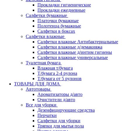
Прокладки гигиенические
Прокладки ежедневные
Салфетки бумажные
Платочки бумажные
Полотенца бумажные
Салфетки в боксах
Салфетки влажные
Салфетки влажные Антибактериальные
Салфетки влажные д/демакияжа
Салфетки влажные д/интим гигиены
Салфетки влажные универсальные
Туалетная бумага
Влажная т/бумага
Т/бумага 2-4 рулона
Т/бумага от 5 рулонов
ТОВАРЫ ДЛЯ ДОМА
Автотовары
Ароматизаторы д/авто
Очистители д/авто
Все для уборки
Дезенфицирующие средства
Перчатки
Салфетки для уборки
Тряпки для мытья пола