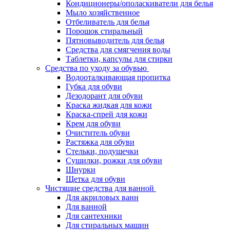
Кондиционеры/ополаскиватели для белья
Мыло хозяйственное
Отбеливатель для белья
Порошок стиральный
Пятновыводитель для белья
Средства для смягчения воды
Таблетки, капсулы для стирки
Средства по уходу за обувью
Водооталкивающая пропитка
Губка для обуви
Дезодорант для обуви
Краска жидкая для кожи
Краска-спрей для кожи
Крем для обуви
Очиститель обуви
Растяжка для обуви
Стельки, подушечки
Сушилки, рожки для обуви
Шнурки
Щетка для обуви
Чистящие средства для ванной
Для акриловых ванн
Для ванной
Для сантехники
Для стиральных машин