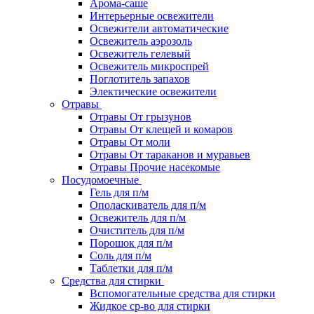
Арома-саше
Интерьерные освежители
Освежители автоматические
Освежитель аэрозоль
Освежитель гелевый
Освежитель микроспрей
Поглотитель запахов
Электические освежители
Отравы
Отравы От грызунов
Отравы От клещей и комаров
Отравы От моли
Отравы От тараканов и муравьев
Отравы Прочие насекомые
Посудомоечные
Гель для п/м
Ополаскиватель для п/м
Освежитель для п/м
Очиститель для п/м
Порошок для п/м
Соль для п/м
Таблетки для п/м
Средства для стирки
Вспомогательные средства для стирки
Жидкое ср-во для стирки