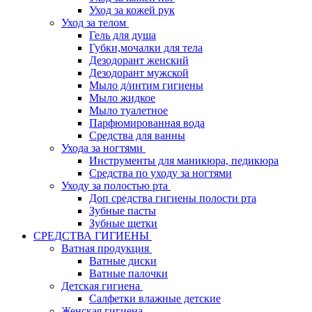
Уход за кожей рук
Уход за телом
Гель для душа
Губки,мочалки для тела
Дезодорант женский
Дезодорант мужской
Мыло д/интим гигиены
Мыло жидкое
Мыло туалетное
Парфюмированная вода
Средства для ванны
Ухода за ногтями
Инструменты для маникюра, педикюра
Средства по уходу за ногтями
Уходу за полостью рта
Доп средства гигиены полости рта
Зубные пасты
Зубные щетки
СРЕДСТВА ГИГИЕНЫ
Ватная продукция
Ватные диски
Ватные палочки
Детская гигиена
Салфетки влажные детские
Женская гигиена