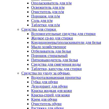
Ополаскиватель для п/м
Освежитель для п/м
Очиститель для п/м
Порошок для п/м
Соль для п/м
Таблетки для п/м
Средства для стирки
Вспомогательные средства для стирки
Жидкое ср-во для стирки
Кондиционеры/ополаскиватели для белья
Мыло хозяйственное
Отбеливатель для белья
Порошок стиральный
Пятновыводитель для белья
Средства для смягчения воды
Таблетки, капсулы для стирки
Средства по уходу за обувью
Водооталкивающая пропитка
Губка для обуви
Дезодорант для обуви
Краска жидкая для кожи
Краска-спрей для кожи
Крем для обуви
Очиститель обуви
Растяжка для обуви