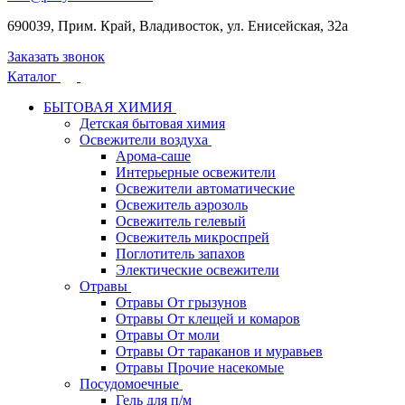
690039, Прим. Край, Владивосток, ул. Енисейская, 32а
Заказать звонок
Каталог
БЫТОВАЯ ХИМИЯ
Детская бытовая химия
Освежители воздуха
Арома-саше
Интерьерные освежители
Освежители автоматические
Освежитель аэрозоль
Освежитель гелевый
Освежитель микроспрей
Поглотитель запахов
Электические освежители
Отравы
Отравы От грызунов
Отравы От клещей и комаров
Отравы От моли
Отравы От тараканов и муравьев
Отравы Прочие насекомые
Посудомоечные
Гель для п/м