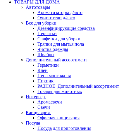
ТОВАРЫ ДЛЯ ДОМА
Автотовары
Ароматизаторы д/авто
Очистители д/авто
Все для уборки
Дезенфицирующие средства
Перчатки
Салфетки для уборки
Тряпки для мытья пола
Чистка одежды
Швабры
Дополнительный ассортимент
Герметики
Клей
Пена монтажная
Пикник
РАЗНОЕ_Дополнительный ассортимент
Товары для животных
Интерьер
Аромасвечи
Свечи
Канцелярия
Офисная канцелярия
Посуда
Посуда для приготовления