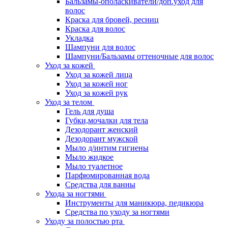
Бальзамы-ополаскиватели/доп.уход для
волос
Краска для бровей, ресниц
Краска для волос
Укладка
Шампуни для волос
Шампуни/Бальзамы оттеночные для волос
Уход за кожей
Уход за кожей лица
Уход за кожей ног
Уход за кожей рук
Уход за телом
Гель для душа
Губки,мочалки для тела
Дезодорант женский
Дезодорант мужской
Мыло д/интим гигиены
Мыло жидкое
Мыло туалетное
Парфюмированная вода
Средства для ванны
Ухода за ногтями
Инструменты для маникюра, педикюра
Средства по уходу за ногтями
Уходу за полостью рта