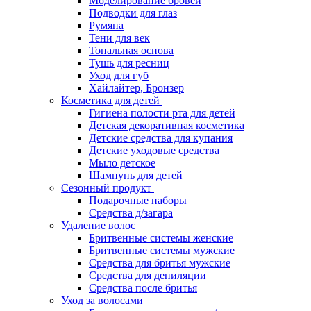
Моделирование бровей
Подводки для глаз
Румяна
Тени для век
Тональная основа
Тушь для ресниц
Уход для губ
Хайлайтер, Бронзер
Косметика для детей
Гигиена полости рта для детей
Детская декоративная косметика
Детские средства для купания
Детские уходовые средства
Мыло детское
Шампунь для детей
Сезонный продукт
Подарочные наборы
Средства д/загара
Удаление волос
Бритвенные системы женские
Бритвенные системы мужские
Средства для бритья мужские
Средства для депиляции
Средства после бритья
Уход за волосами