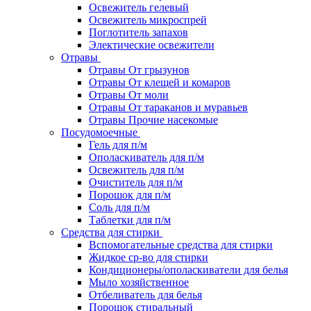
Освежитель гелевый
Освежитель микроспрей
Поглотитель запахов
Электические освежители
Отравы
Отравы От грызунов
Отравы От клещей и комаров
Отравы От моли
Отравы От тараканов и муравьев
Отравы Прочие насекомые
Посудомоечные
Гель для п/м
Ополаскиватель для п/м
Освежитель для п/м
Очиститель для п/м
Порошок для п/м
Соль для п/м
Таблетки для п/м
Средства для стирки
Вспомогательные средства для стирки
Жидкое ср-во для стирки
Кондиционеры/ополаскиватели для белья
Мыло хозяйственное
Отбеливатель для белья
Порошок стиральный