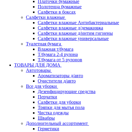
Платочки бумажные
Полотенца бумажные
Салфетки в боксах
Салфетки влажные
Салфетки влажные Антибактериальные
Салфетки влажные д/демакияжа
Салфетки влажные д/интим гигиены
Салфетки влажные универсальные
Туалетная бумага
Влажная т/бумага
Т/бумага 2-4 рулона
Т/бумага от 5 рулонов
ТОВАРЫ ДЛЯ ДОМА
Автотовары
Ароматизаторы д/авто
Очистители д/авто
Все для уборки
Дезенфицирующие средства
Перчатки
Салфетки для уборки
Тряпки для мытья пола
Чистка одежды
Швабры
Дополнительный ассортимент
Герметики