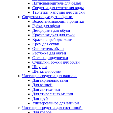
Пятновыводитель для белья
Средства для смягчения воды
Таблетки, капсулы для стирки
Средства по уходу за обувью
Водооталкивающая пропитка
Губка для обуви
Дезодорант для обуви
Краска жидкая для кожи
Краска-спрей для кожи
Крем для обуви
Очиститель обуви
Растяжка для обуви
Стельки, подушечки
Сушилки, рожки для обуви
Шнурки
Щетка для обуви
Чистящие средства для ванной
Для акриловых ванн
Для ванной
Для сантехники
Для стиральных машин
Для труб
Универсальное для ванной
Чистящие средства для гостинной
Для ковров