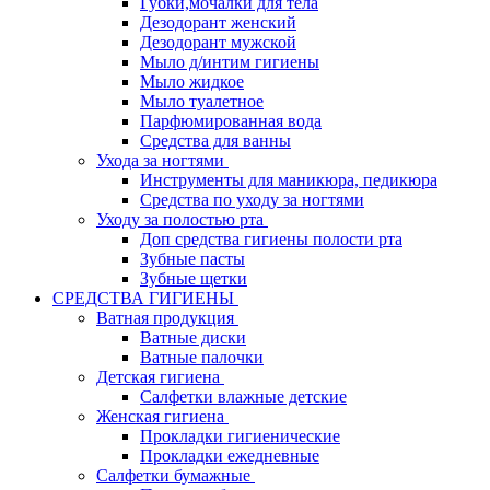
Губки,мочалки для тела
Дезодорант женский
Дезодорант мужской
Мыло д/интим гигиены
Мыло жидкое
Мыло туалетное
Парфюмированная вода
Средства для ванны
Ухода за ногтями
Инструменты для маникюра, педикюра
Средства по уходу за ногтями
Уходу за полостью рта
Доп средства гигиены полости рта
Зубные пасты
Зубные щетки
СРЕДСТВА ГИГИЕНЫ
Ватная продукция
Ватные диски
Ватные палочки
Детская гигиена
Салфетки влажные детские
Женская гигиена
Прокладки гигиенические
Прокладки ежедневные
Салфетки бумажные