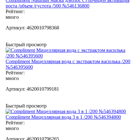
Compliment Naturalis Маска д/волос с горчицей активация
роста /объем /густота /500 №546136800
Рейтинг:
много
Артикул:
4620010798368
Быстрый просмотр
Compliment Мицеллярная вода с экстрактом василька /200
№546395600
Рейтинг:
много
Артикул:
4620010799181
Быстрый просмотр
Compliment Мицеллярная вода 3 в 1 /200 №546394800
Рейтинг:
много
Артикул:
4620010796265