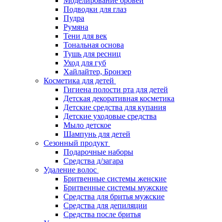
Моделирование бровей
Подводки для глаз
Пудра
Румяна
Тени для век
Тональная основа
Тушь для ресниц
Уход для губ
Хайлайтер, Бронзер
Косметика для детей
Гигиена полости рта для детей
Детская декоративная косметика
Детские средства для купания
Детские уходовые средства
Мыло детское
Шампунь для детей
Сезонный продукт
Подарочные наборы
Средства д/загара
Удаление волос
Бритвенные системы женские
Бритвенные системы мужские
Средства для бритья мужские
Средства для депиляции
Средства после бритья