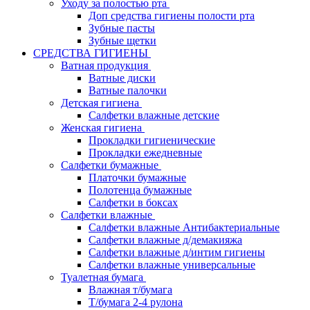
Уходу за полостью рта
Доп средства гигиены полости рта
Зубные пасты
Зубные щетки
СРЕДСТВА ГИГИЕНЫ
Ватная продукция
Ватные диски
Ватные палочки
Детская гигиена
Салфетки влажные детские
Женская гигиена
Прокладки гигиенические
Прокладки ежедневные
Салфетки бумажные
Платочки бумажные
Полотенца бумажные
Салфетки в боксах
Салфетки влажные
Салфетки влажные Антибактериальные
Салфетки влажные д/демакияжа
Салфетки влажные д/интим гигиены
Салфетки влажные универсальные
Туалетная бумага
Влажная т/бумага
Т/бумага 2-4 рулона