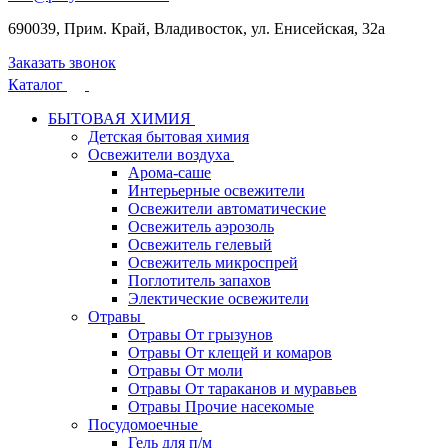
690039, Прим. Край, Владивосток, ул. Енисейская, 32а
Заказать звонок
Каталог
БЫТОВАЯ ХИМИЯ
Детская бытовая химия
Освежители воздуха
Арома-саше
Интерьерные освежители
Освежители автоматические
Освежитель аэрозоль
Освежитель гелевый
Освежитель микроспрей
Поглотитель запахов
Электические освежители
Отравы
Отравы От грызунов
Отравы От клещей и комаров
Отравы От моли
Отравы От тараканов и муравьев
Отравы Прочие насекомые
Посудомоечные
Гель для п/м