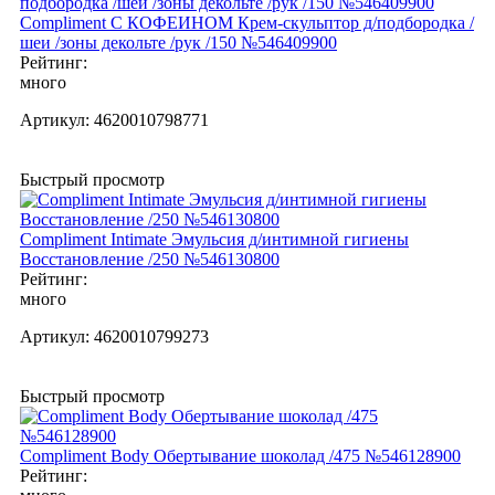
Compliment С КОФЕИНОМ Крем-скульптор д/подбородка /
шеи /зоны декольте /рук /150 №546409900
Рейтинг:
много
Артикул:
4620010798771
Быстрый просмотр
Compliment Intimate Эмульсия д/интимной гигиены
Восстановление /250 №546130800
Рейтинг:
много
Артикул:
4620010799273
Быстрый просмотр
Compliment Body Обертывание шоколад /475 №546128900
Рейтинг: