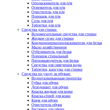
Ополаскиватель для п/м
Освежитель для п/м
Очиститель для п/м
Порошок для п/м
Соль для п/м
Таблетки для п/м
Средства для стирки
Вспомогательные средства для стирки
Жидкое ср-во для стирки
Кондиционеры/ополаскиватели для белья
Мыло хозяйственное
Отбеливатель для белья
Порошок стиральный
Пятновыводитель для белья
Средства для смягчения воды
Таблетки, капсулы для стирки
Средства по уходу за обувью
Водооталкивающая пропитка
Губка для обуви
Дезодорант для обуви
Краска жидкая для кожи
Краска-спрей для кожи
Крем для обуви
Очиститель обуви
Растяжка для обуви