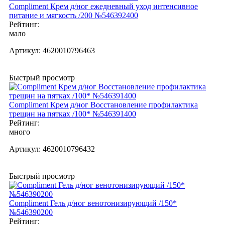
Compliment Крем д/ног ежедневный уход интенсивное
питание и мягкость /200 №546392400
Рейтинг:
мало
Артикул:
4620010796463
Быстрый просмотр
Compliment Крем д/ног Восстановление профилактика
трещин на пятках /100* №546391400
Рейтинг:
много
Артикул:
4620010796432
Быстрый просмотр
Compliment Гель д/ног венотонизирующий /150*
№546390200
Рейтинг: