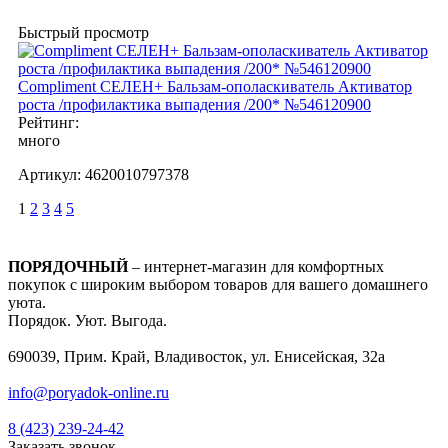
Быстрый просмотр
Compliment СЕЛЕН+ Бальзам-ополаскиватель Активатор
роста /профилактика выпадения /200* №546120900
Рейтинг:
много
Артикул:
4620010797378
1
2
3
4
5
ПОРЯДОЧНЫЙ
– интернет-магазин для комфортных
покупок с широким выбором товаров для вашего домашнего
уюта.
Порядок. Уют. Выгода.
690039, Прим. Край, Владивосток, ул. Енисейская, 32а
info@poryadok-online.ru
8 (423) 239-24-42
Заказать звонок