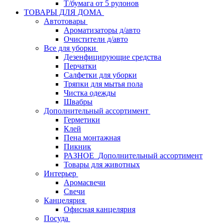
Т/бумага от 5 рулонов
ТОВАРЫ ДЛЯ ДОМА
Автотовары
Ароматизаторы д/авто
Очистители д/авто
Все для уборки
Дезенфицирующие средства
Перчатки
Салфетки для уборки
Тряпки для мытья пола
Чистка одежды
Швабры
Дополнительный ассортимент
Герметики
Клей
Пена монтажная
Пикник
РАЗНОЕ_Дополнительный ассортимент
Товары для животных
Интерьер
Аромасвечи
Свечи
Канцелярия
Офисная канцелярия
Посуда