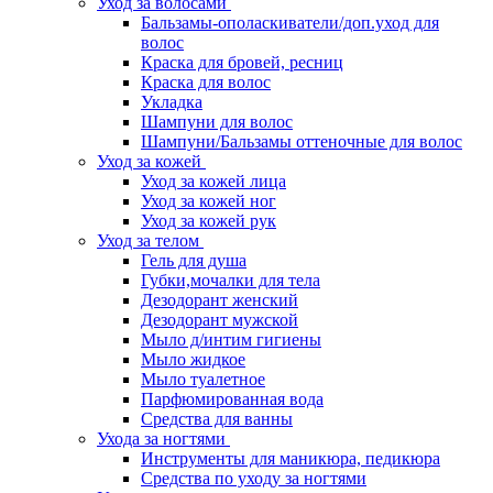
Уход за волосами
Бальзамы-ополаскиватели/доп.уход для
волос
Краска для бровей, ресниц
Краска для волос
Укладка
Шампуни для волос
Шампуни/Бальзамы оттеночные для волос
Уход за кожей
Уход за кожей лица
Уход за кожей ног
Уход за кожей рук
Уход за телом
Гель для душа
Губки,мочалки для тела
Дезодорант женский
Дезодорант мужской
Мыло д/интим гигиены
Мыло жидкое
Мыло туалетное
Парфюмированная вода
Средства для ванны
Ухода за ногтями
Инструменты для маникюра, педикюра
Средства по уходу за ногтями