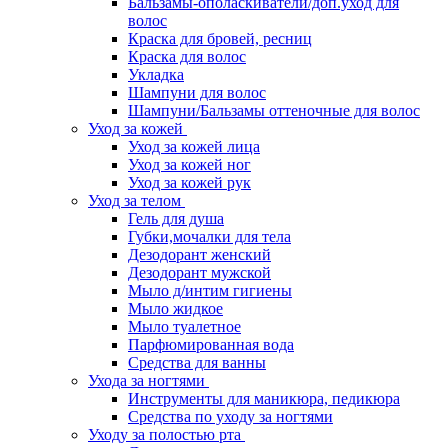
Бальзамы-ополаскиватели/доп.уход для
волос
Краска для бровей, ресниц
Краска для волос
Укладка
Шампуни для волос
Шампуни/Бальзамы оттеночные для волос
Уход за кожей
Уход за кожей лица
Уход за кожей ног
Уход за кожей рук
Уход за телом
Гель для душа
Губки,мочалки для тела
Дезодорант женский
Дезодорант мужской
Мыло д/интим гигиены
Мыло жидкое
Мыло туалетное
Парфюмированная вода
Средства для ванны
Ухода за ногтями
Инструменты для маникюра, педикюра
Средства по уходу за ногтями
Уходу за полостью рта