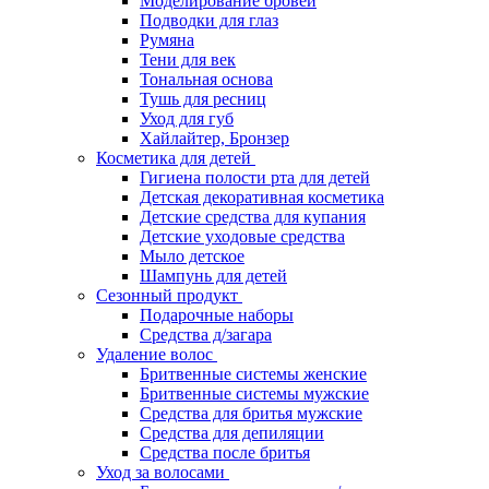
Моделирование бровей
Подводки для глаз
Румяна
Тени для век
Тональная основа
Тушь для ресниц
Уход для губ
Хайлайтер, Бронзер
Косметика для детей
Гигиена полости рта для детей
Детская декоративная косметика
Детские средства для купания
Детские уходовые средства
Мыло детское
Шампунь для детей
Сезонный продукт
Подарочные наборы
Средства д/загара
Удаление волос
Бритвенные системы женские
Бритвенные системы мужские
Средства для бритья мужские
Средства для депиляции
Средства после бритья
Уход за волосами