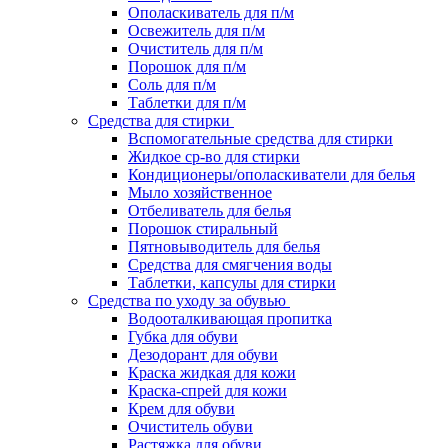
Ополаскиватель для п/м
Освежитель для п/м
Очиститель для п/м
Порошок для п/м
Соль для п/м
Таблетки для п/м
Средства для стирки
Вспомогательные средства для стирки
Жидкое ср-во для стирки
Кондиционеры/ополаскиватели для белья
Мыло хозяйственное
Отбеливатель для белья
Порошок стиральный
Пятновыводитель для белья
Средства для смягчения воды
Таблетки, капсулы для стирки
Средства по уходу за обувью
Водооталкивающая пропитка
Губка для обуви
Дезодорант для обуви
Краска жидкая для кожи
Краска-спрей для кожи
Крем для обуви
Очиститель обуви
Растяжка для обуви