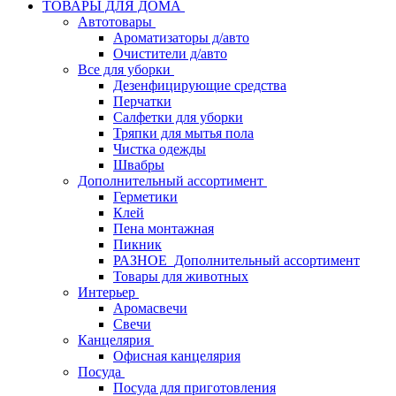
ТОВАРЫ ДЛЯ ДОМА
Автотовары
Ароматизаторы д/авто
Очистители д/авто
Все для уборки
Дезенфицирующие средства
Перчатки
Салфетки для уборки
Тряпки для мытья пола
Чистка одежды
Швабры
Дополнительный ассортимент
Герметики
Клей
Пена монтажная
Пикник
РАЗНОЕ_Дополнительный ассортимент
Товары для животных
Интерьер
Аромасвечи
Свечи
Канцелярия
Офисная канцелярия
Посуда
Посуда для приготовления