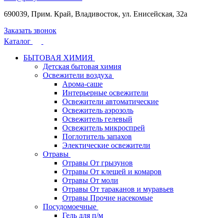
690039, Прим. Край, Владивосток, ул. Енисейская, 32а
Заказать звонок
Каталог
БЫТОВАЯ ХИМИЯ
Детская бытовая химия
Освежители воздуха
Арома-саше
Интерьерные освежители
Освежители автоматические
Освежитель аэрозоль
Освежитель гелевый
Освежитель микроспрей
Поглотитель запахов
Электические освежители
Отравы
Отравы От грызунов
Отравы От клещей и комаров
Отравы От моли
Отравы От тараканов и муравьев
Отравы Прочие насекомые
Посудомоечные
Гель для п/м