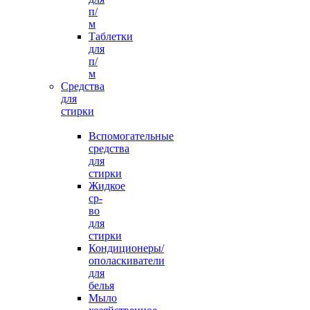
п/
м
Таблетки
для
п/
м
Средства
для
стирки
Вспомогательные
средства
для
стирки
Жидкое
ср-
во
для
стирки
Кондиционеры/
ополаскиватели
для
белья
Мыло