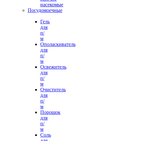
насекомые
Посудомоечные
Гель
для
п/
м
Ополаскиватель
для
п/
м
Освежитель
для
п/
м
Очиститель
для
п/
м
Порошок
для
п/
м
Соль
для