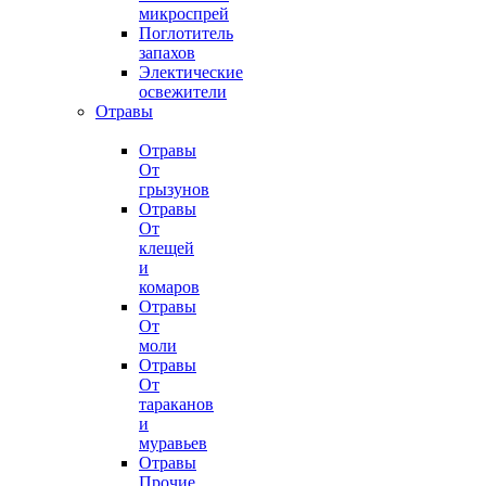
микроспрей
Поглотитель
запахов
Электические
освежители
Отравы
Отравы
От
грызунов
Отравы
От
клещей
и
комаров
Отравы
От
моли
Отравы
От
тараканов
и
муравьев
Отравы
Прочие