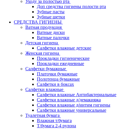
Уходу за полостью рта
Доп средства гигиены полости рта
Зубные пасты
Зубные щетки
СРЕДСТВА ГИГИЕНЫ
Ватная продукция
Ватные диски
Ватные палочки
Детская гигиена
Салфетки влажные детские
Женская гигиена
Прокладки гигиенические
Прокладки ежедневные
Салфетки бумажные
Платочки бумажные
Полотенца бумажные
Салфетки в боксах
Салфетки влажные
Салфетки влажные Антибактериальные
Салфетки влажные д/демакияжа
Салфетки влажные д/интим гигиены
Салфетки влажные универсальные
Туалетная бумага
Влажная т/бумага
Т/бумага 2-4 рулона