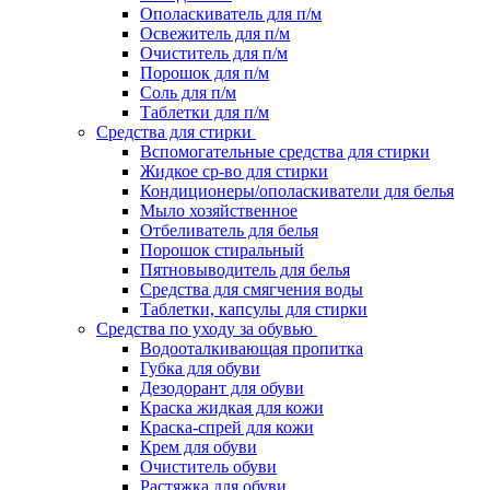
Ополаскиватель для п/м
Освежитель для п/м
Очиститель для п/м
Порошок для п/м
Соль для п/м
Таблетки для п/м
Средства для стирки
Вспомогательные средства для стирки
Жидкое ср-во для стирки
Кондиционеры/ополаскиватели для белья
Мыло хозяйственное
Отбеливатель для белья
Порошок стиральный
Пятновыводитель для белья
Средства для смягчения воды
Таблетки, капсулы для стирки
Средства по уходу за обувью
Водооталкивающая пропитка
Губка для обуви
Дезодорант для обуви
Краска жидкая для кожи
Краска-спрей для кожи
Крем для обуви
Очиститель обуви
Растяжка для обуви