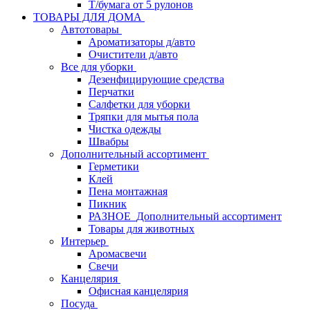
Т/бумага от 5 рулонов
ТОВАРЫ ДЛЯ ДОМА
Автотовары
Ароматизаторы д/авто
Очистители д/авто
Все для уборки
Дезенфицирующие средства
Перчатки
Салфетки для уборки
Тряпки для мытья пола
Чистка одежды
Швабры
Дополнительный ассортимент
Герметики
Клей
Пена монтажная
Пикник
РАЗНОЕ_Дополнительный ассортимент
Товары для животных
Интерьер
Аромасвечи
Свечи
Канцелярия
Офисная канцелярия
Посуда