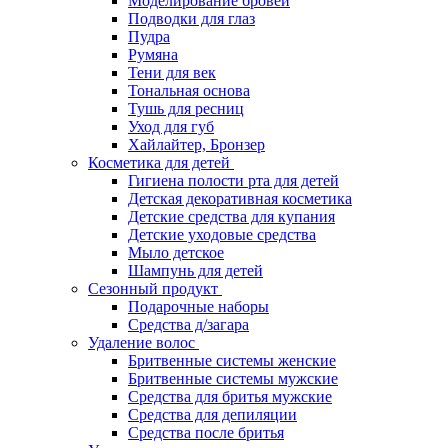
Моделирование бровей
Подводки для глаз
Пудра
Румяна
Тени для век
Тональная основа
Тушь для ресниц
Уход для губ
Хайлайтер, Бронзер
Косметика для детей
Гигиена полости рта для детей
Детская декоративная косметика
Детские средства для купания
Детские уходовые средства
Мыло детское
Шампунь для детей
Сезонный продукт
Подарочные наборы
Средства д/загара
Удаление волос
Бритвенные системы женские
Бритвенные системы мужские
Средства для бритья мужские
Средства для депиляции
Средства после бритья