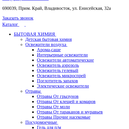
690039, Прим. Край, Владивосток, ул. Енисейская, 32а
Заказать звонок
Каталог
БЫТОВАЯ ХИМИЯ
Детская бытовая химия
Освежители воздуха
Арома-саше
Интерьерные освежители
Освежители автоматические
Освежитель аэрозоль
Освежитель гелевый
Освежитель микроспрей
Поглотитель запахов
Электические освежители
Отравы
Отравы От грызунов
Отравы От клещей и комаров
Отравы От моли
Отравы От тараканов и муравьев
Отравы Прочие насекомые
Посудомоечные
Гель для п/м