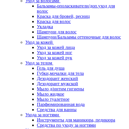
Уход за волосами
Бальзамы-ополаскиватели/доп.уход для
волос
Краска для бровей, ресниц
Краска для волос
Укладка
Шампуни для волос
Шампуни/Бальзамы оттеночные для волос
Уход за кожей
Уход за кожей лица
Уход за кожей ног
Уход за кожей рук
Уход за телом
Гель для душа
Губки,мочалки для тела
Дезодорант женский
Дезодорант мужской
Мыло д/интим гигиены
Мыло жидкое
Мыло туалетное
Парфюмированная вода
Средства для ванны
Ухода за ногтями
Инструменты для маникюра, педикюра
Средства по уходу за ногтями