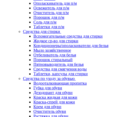
Ополаскиватель для п/м
Освежитель для п/м
Очиститель для п/м
Порошок для п/м
Соль для п/м
Таблетки для п/м
Средства для стирки
Вспомогательные средства для стирки
Жидкое ср-во для стирки
Кондиционеры/ополаскиватели для белья
Мыло хозяйственное
Отбеливатель для белья
Порошок стиральный
Пятновыводитель для белья
Средства для смягчения воды
Таблетки, капсулы для стирки
Средства по уходу за обувью
Водооталкивающая пропитка
Губка для обуви
Дезодорант для обуви
Краска жидкая для кожи
Краска-спрей для кожи
Крем для обуви
Очиститель обуви
Растяжка для обуви