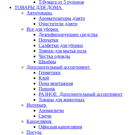
Т/бумага от 5 рулонов
ТОВАРЫ ДЛЯ ДОМА
Автотовары
Ароматизаторы д/авто
Очистители д/авто
Все для уборки
Дезенфицирующие средства
Перчатки
Салфетки для уборки
Тряпки для мытья пола
Чистка одежды
Швабры
Дополнительный ассортимент
Герметики
Клей
Пена монтажная
Пикник
РАЗНОЕ_Дополнительный ассортимент
Товары для животных
Интерьер
Аромасвечи
Свечи
Канцелярия
Офисная канцелярия
Посуда