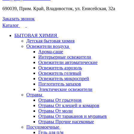
690039, Прим. Край, Владивосток, ул. Енисейская, 32а
Заказать звонок
Каталог
БЫТОВАЯ ХИМИЯ
Детская бытовая химия
Освежители воздуха
Арома-саше
Интерьерные освежители
Освежители автоматические
Освежитель аэрозоль
Освежитель гелевый
Освежитель микроспрей
Поглотитель запахов
Электические освежители
Отравы
Отравы От грызунов
Отравы От клещей и комаров
Отравы От моли
Отравы От тараканов и муравьев
Отравы Прочие насекомые
Посудомоечные
Гель для п/м