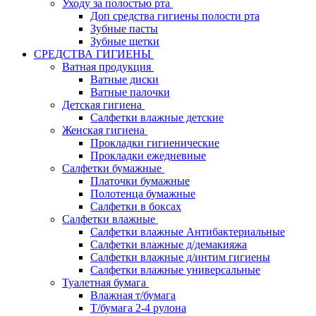
Уходу за полостью рта
Доп средства гигиены полости рта
Зубные пасты
Зубные щетки
СРЕДСТВА ГИГИЕНЫ
Ватная продукция
Ватные диски
Ватные палочки
Детская гигиена
Салфетки влажные детские
Женская гигиена
Прокладки гигиенические
Прокладки ежедневные
Салфетки бумажные
Платочки бумажные
Полотенца бумажные
Салфетки в боксах
Салфетки влажные
Салфетки влажные Антибактериальные
Салфетки влажные д/демакияжа
Салфетки влажные д/интим гигиены
Салфетки влажные универсальные
Туалетная бумага
Влажная т/бумага
Т/бумага 2-4 рулона