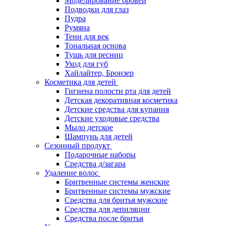
Моделирование бровей
Подводки для глаз
Пудра
Румяна
Тени для век
Тональная основа
Тушь для ресниц
Уход для губ
Хайлайтер, Бронзер
Косметика для детей
Гигиена полости рта для детей
Детская декоративная косметика
Детские средства для купания
Детские уходовые средства
Мыло детское
Шампунь для детей
Сезонный продукт
Подарочные наборы
Средства д/загара
Удаление волос
Бритвенные системы женские
Бритвенные системы мужские
Средства для бритья мужские
Средства для депиляции
Средства после бритья