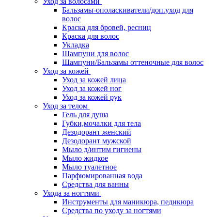
Уход за волосами
Бальзамы-ополаскиватели/доп.уход для
волос
Краска для бровей, ресниц
Краска для волос
Укладка
Шампуни для волос
Шампуни/Бальзамы оттеночные для волос
Уход за кожей
Уход за кожей лица
Уход за кожей ног
Уход за кожей рук
Уход за телом
Гель для душа
Губки,мочалки для тела
Дезодорант женский
Дезодорант мужской
Мыло д/интим гигиены
Мыло жидкое
Мыло туалетное
Парфюмированная вода
Средства для ванны
Ухода за ногтями
Инструменты для маникюра, педикюра
Средства по уходу за ногтями