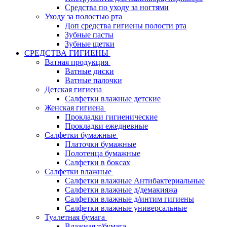
Средства по уходу за ногтями
Уходу за полостью рта
Доп средства гигиены полости рта
Зубные пасты
Зубные щетки
СРЕДСТВА ГИГИЕНЫ
Ватная продукция
Ватные диски
Ватные палочки
Детская гигиена
Салфетки влажные детские
Женская гигиена
Прокладки гигиенические
Прокладки ежедневные
Салфетки бумажные
Платочки бумажные
Полотенца бумажные
Салфетки в боксах
Салфетки влажные
Салфетки влажные Антибактериальные
Салфетки влажные д/демакияжа
Салфетки влажные д/интим гигиены
Салфетки влажные универсальные
Туалетная бумага
Влажная т/бумага