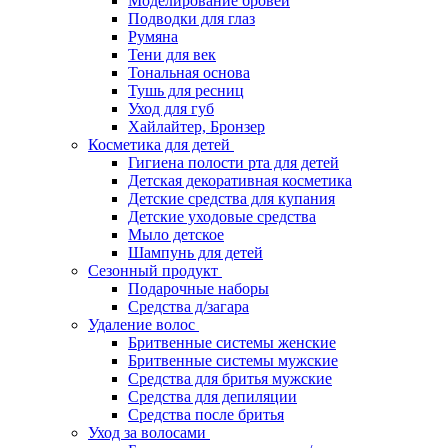
Моделирование бровей
Подводки для глаз
Румяна
Тени для век
Тональная основа
Тушь для ресниц
Уход для губ
Хайлайтер, Бронзер
Косметика для детей
Гигиена полости рта для детей
Детская декоративная косметика
Детские средства для купания
Детские уходовые средства
Мыло детское
Шампунь для детей
Сезонный продукт
Подарочные наборы
Средства д/загара
Удаление волос
Бритвенные системы женские
Бритвенные системы мужские
Средства для бритья мужские
Средства для депиляции
Средства после бритья
Уход за волосами