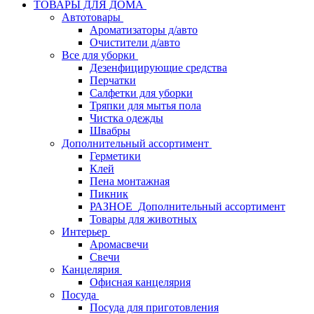
ТОВАРЫ ДЛЯ ДОМА
Автотовары
Ароматизаторы д/авто
Очистители д/авто
Все для уборки
Дезенфицирующие средства
Перчатки
Салфетки для уборки
Тряпки для мытья пола
Чистка одежды
Швабры
Дополнительный ассортимент
Герметики
Клей
Пена монтажная
Пикник
РАЗНОЕ_Дополнительный ассортимент
Товары для животных
Интерьер
Аромасвечи
Свечи
Канцелярия
Офисная канцелярия
Посуда
Посуда для приготовления