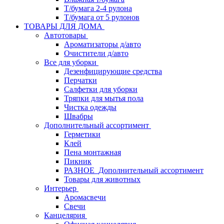
Т/бумага 2-4 рулона
Т/бумага от 5 рулонов
ТОВАРЫ ДЛЯ ДОМА
Автотовары
Ароматизаторы д/авто
Очистители д/авто
Все для уборки
Дезенфицирующие средства
Перчатки
Салфетки для уборки
Тряпки для мытья пола
Чистка одежды
Швабры
Дополнительный ассортимент
Герметики
Клей
Пена монтажная
Пикник
РАЗНОЕ_Дополнительный ассортимент
Товары для животных
Интерьер
Аромасвечи
Свечи
Канцелярия