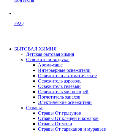
Контакты
FAQ
БЫТОВАЯ ХИМИЯ
Детская бытовая химия
Освежители воздуха
Арома-саше
Интерьерные освежители
Освежители автоматические
Освежитель аэрозоль
Освежитель гелевый
Освежитель микроспрей
Поглотитель запахов
Электические освежители
Отравы
Отравы От грызунов
Отравы От клещей и комаров
Отравы От моли
Отравы От тараканов и муравьев