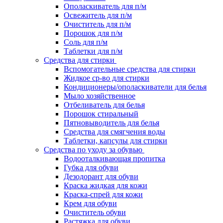
Ополаскиватель для п/м
Освежитель для п/м
Очиститель для п/м
Порошок для п/м
Соль для п/м
Таблетки для п/м
Средства для стирки
Вспомогательные средства для стирки
Жидкое ср-во для стирки
Кондиционеры/ополаскиватели для белья
Мыло хозяйственное
Отбеливатель для белья
Порошок стиральный
Пятновыводитель для белья
Средства для смягчения воды
Таблетки, капсулы для стирки
Средства по уходу за обувью
Водооталкивающая пропитка
Губка для обуви
Дезодорант для обуви
Краска жидкая для кожи
Краска-спрей для кожи
Крем для обуви
Очиститель обуви
Растяжка для обуви