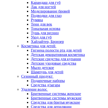
Карандаш для губ
Лак для ногтей
Моделирование бровей
Подводки для глаз
Румяна
Тени для век
Тональная основа
Тушь для ресниц
Уход для губ
Хайлайтер, Бронзер
Косметика для детей
Гигиена полости рта для детей
Детская декоративная косметика
Детские средства для купания
Детские уходовые средства
Мыло детское
Шампунь для детей
Сезонный продукт
Подарочные наборы
Средства д/загара
Удаление волос
Бритвенные системы женские
Бритвенные системы мужские
Средства для бритья мужские
Средства для депиляции