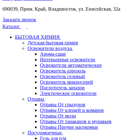
690039, Прим. Край, Владивосток, ул. Енисейская, 32а
Заказать звонок
Каталог
БЫТОВАЯ ХИМИЯ
Детская бытовая химия
Освежители воздуха
Арома-саше
Интерьерные освежители
Освежители автоматические
Освежитель аэрозоль
Освежитель гелевый
Освежитель микроспрей
Поглотитель запахов
Электические освежители
Отравы
Отравы От грызунов
Отравы От клещей и комаров
Отравы От моли
Отравы От тараканов и муравьев
Отравы Прочие насекомые
Посудомоечные
Гель для п/м