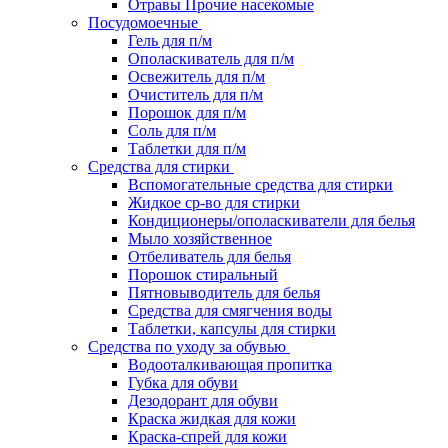
Отравы Прочие насекомые
Посудомоечные
Гель для п/м
Ополаскиватель для п/м
Освежитель для п/м
Очиститель для п/м
Порошок для п/м
Соль для п/м
Таблетки для п/м
Средства для стирки
Вспомогательные средства для стирки
Жидкое ср-во для стирки
Кондиционеры/ополаскиватели для белья
Мыло хозяйственное
Отбеливатель для белья
Порошок стиральный
Пятновыводитель для белья
Средства для смягчения воды
Таблетки, капсулы для стирки
Средства по уходу за обувью
Водооталкивающая пропитка
Губка для обуви
Дезодорант для обуви
Краска жидкая для кожи
Краска-спрей для кожи