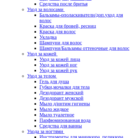
Средства после бритья
Уход за волосами
Бальзамы-ополаскиватели/доп.уход для
волос
Краска для бровей, ресниц
Краска для волос
Укладка
Шампуни для волос
Шампуни/Бальзамы оттеночные для волос
Уход за кожей
Уход за кожей лица
Уход за кожей ног
Уход за кожей рук
Уход за телом
Гель для душа
Губки,мочалки для тела
Дезодорант женский
Дезодорант мужской
Мыло д/интим гигиены
Мыло жидкое
Мыло туалетное
Парфюмированная вода
Средства для ванны
Ухода за ногтями
Инструменты для маникюра, педикюра