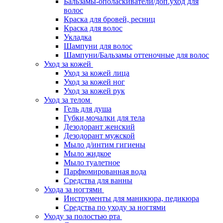
Бальзамы-ополаскиватели/доп.уход для
волос
Краска для бровей, ресниц
Краска для волос
Укладка
Шампуни для волос
Шампуни/Бальзамы оттеночные для волос
Уход за кожей
Уход за кожей лица
Уход за кожей ног
Уход за кожей рук
Уход за телом
Гель для душа
Губки,мочалки для тела
Дезодорант женский
Дезодорант мужской
Мыло д/интим гигиены
Мыло жидкое
Мыло туалетное
Парфюмированная вода
Средства для ванны
Ухода за ногтями
Инструменты для маникюра, педикюра
Средства по уходу за ногтями
Уходу за полостью рта