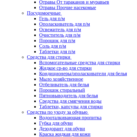
Отравы От тараканов и муравьев
Отравы Прочие насекомые
Посудомоечные
Гель для п/м
Ополаскиватель для п/м
Освежитель для п/м
Очиститель для п/м
Порошок для п/м
Соль для п/м
Таблетки для п/м
Средства для стирки
Вспомогательные средства для стирки
Жидкое ср-во для стирки
Кондиционеры/ополаскиватели для белья
Мыло хозяйственное
Отбеливатель для белья
Порошок стиральный
Пятновыводитель для белья
Средства для смягчения воды
Таблетки, капсулы для стирки
Средства по уходу за обувью
Водооталкивающая пропитка
Губка для обуви
Дезодорант для обуви
Краска жидкая для кожи