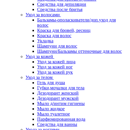
Средства для депиляции
Средства после бритья
Уход за волосами
Бальзамы-ополаскиватели/доп.уход для
волос
Краска для бровей, ресниц
Краска для волос
Укладка
Шампуни для волос
Шампуни/Бальзамы оттеночные для волос
Уход за кожей
Уход за кожей лица
Уход за кожей ног
Уход за кожей рук
Уход за телом
Гель для душа
Губки,мочалки для тела
Дезодорант женский
Дезодорант мужской
Мыло д/интим гигиены
Мыло жидкое
Мыло туалетное
Парфюмированная вода
Средства для ванны
Ухода за ногтями