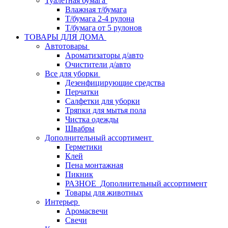
Туалетная бумага
Влажная т/бумага
Т/бумага 2-4 рулона
Т/бумага от 5 рулонов
ТОВАРЫ ДЛЯ ДОМА
Автотовары
Ароматизаторы д/авто
Очистители д/авто
Все для уборки
Дезенфицирующие средства
Перчатки
Салфетки для уборки
Тряпки для мытья пола
Чистка одежды
Швабры
Дополнительный ассортимент
Герметики
Клей
Пена монтажная
Пикник
РАЗНОЕ_Дополнительный ассортимент
Товары для животных
Интерьер
Аромасвечи
Свечи