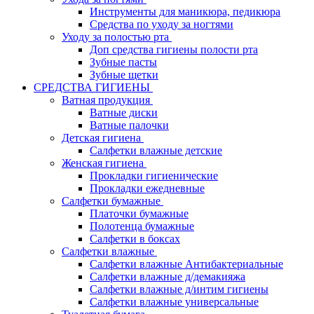
Инструменты для маникюра, педикюра
Средства по уходу за ногтями
Уходу за полостью рта
Доп средства гигиены полости рта
Зубные пасты
Зубные щетки
СРЕДСТВА ГИГИЕНЫ
Ватная продукция
Ватные диски
Ватные палочки
Детская гигиена
Салфетки влажные детские
Женская гигиена
Прокладки гигиенические
Прокладки ежедневные
Салфетки бумажные
Платочки бумажные
Полотенца бумажные
Салфетки в боксах
Салфетки влажные
Салфетки влажные Антибактериальные
Салфетки влажные д/демакияжа
Салфетки влажные д/интим гигиены
Салфетки влажные универсальные