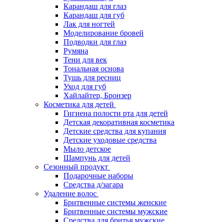
Карандаш для глаз
Карандаш для губ
Лак для ногтей
Моделирование бровей
Подводки для глаз
Румяна
Тени для век
Тональная основа
Тушь для ресниц
Уход для губ
Хайлайтер, Бронзер
Косметика для детей
Гигиена полости рта для детей
Детская декоративная косметика
Детские средства для купания
Детские уходовые средства
Мыло детское
Шампунь для детей
Сезонный продукт
Подарочные наборы
Средства д/загара
Удаление волос
Бритвенные системы женские
Бритвенные системы мужские
Средства для бритья мужские