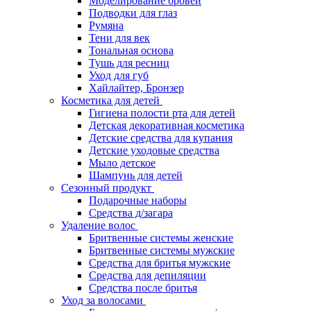
Моделирование бровей
Подводки для глаз
Румяна
Тени для век
Тональная основа
Тушь для ресниц
Уход для губ
Хайлайтер, Бронзер
Косметика для детей
Гигиена полости рта для детей
Детская декоративная косметика
Детские средства для купания
Детские уходовые средства
Мыло детское
Шампунь для детей
Сезонный продукт
Подарочные наборы
Средства д/загара
Удаление волос
Бритвенные системы женские
Бритвенные системы мужские
Средства для бритья мужские
Средства для депиляции
Средства после бритья
Уход за волосами