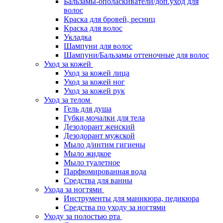
Бальзамы-ополаскиватели/доп.уход для
волос
Краска для бровей, ресниц
Краска для волос
Укладка
Шампуни для волос
Шампуни/Бальзамы оттеночные для волос
Уход за кожей
Уход за кожей лица
Уход за кожей ног
Уход за кожей рук
Уход за телом
Гель для душа
Губки,мочалки для тела
Дезодорант женский
Дезодорант мужской
Мыло д/интим гигиены
Мыло жидкое
Мыло туалетное
Парфюмированная вода
Средства для ванны
Ухода за ногтями
Инструменты для маникюра, педикюра
Средства по уходу за ногтями
Уходу за полостью рта