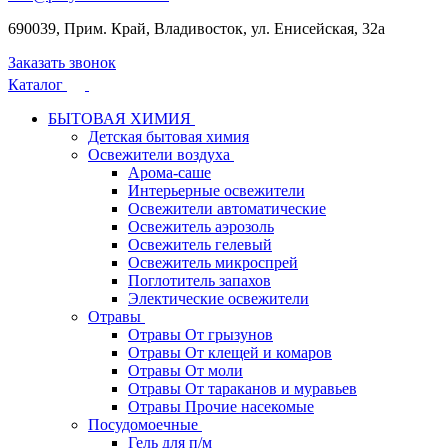
690039, Прим. Край, Владивосток, ул. Енисейская, 32а
Заказать звонок
Каталог
БЫТОВАЯ ХИМИЯ
Детская бытовая химия
Освежители воздуха
Арома-саше
Интерьерные освежители
Освежители автоматические
Освежитель аэрозоль
Освежитель гелевый
Освежитель микроспрей
Поглотитель запахов
Электические освежители
Отравы
Отравы От грызунов
Отравы От клещей и комаров
Отравы От моли
Отравы От тараканов и муравьев
Отравы Прочие насекомые
Посудомоечные
Гель для п/м