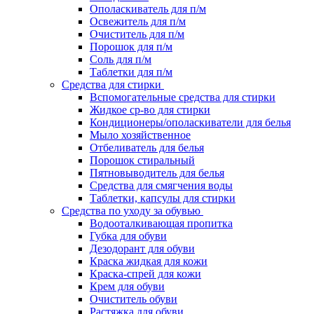
Ополаскиватель для п/м
Освежитель для п/м
Очиститель для п/м
Порошок для п/м
Соль для п/м
Таблетки для п/м
Средства для стирки
Вспомогательные средства для стирки
Жидкое ср-во для стирки
Кондиционеры/ополаскиватели для белья
Мыло хозяйственное
Отбеливатель для белья
Порошок стиральный
Пятновыводитель для белья
Средства для смягчения воды
Таблетки, капсулы для стирки
Средства по уходу за обувью
Водооталкивающая пропитка
Губка для обуви
Дезодорант для обуви
Краска жидкая для кожи
Краска-спрей для кожи
Крем для обуви
Очиститель обуви
Растяжка для обуви