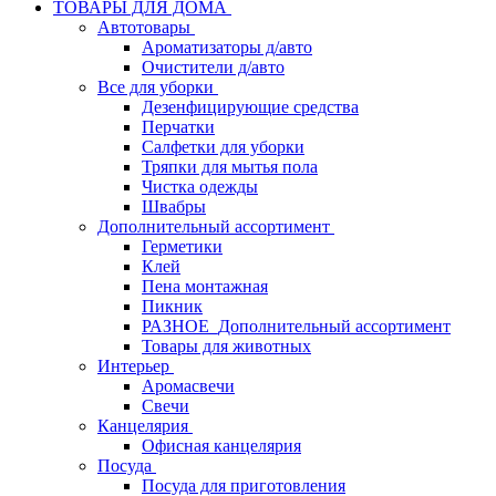
ТОВАРЫ ДЛЯ ДОМА
Автотовары
Ароматизаторы д/авто
Очистители д/авто
Все для уборки
Дезенфицирующие средства
Перчатки
Салфетки для уборки
Тряпки для мытья пола
Чистка одежды
Швабры
Дополнительный ассортимент
Герметики
Клей
Пена монтажная
Пикник
РАЗНОЕ_Дополнительный ассортимент
Товары для животных
Интерьер
Аромасвечи
Свечи
Канцелярия
Офисная канцелярия
Посуда
Посуда для приготовления