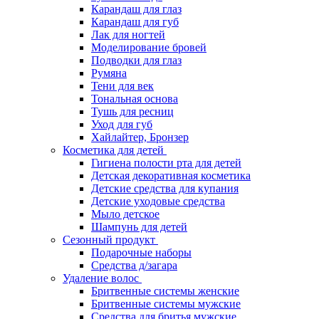
Карандаш для глаз
Карандаш для губ
Лак для ногтей
Моделирование бровей
Подводки для глаз
Румяна
Тени для век
Тональная основа
Тушь для ресниц
Уход для губ
Хайлайтер, Бронзер
Косметика для детей
Гигиена полости рта для детей
Детская декоративная косметика
Детские средства для купания
Детские уходовые средства
Мыло детское
Шампунь для детей
Сезонный продукт
Подарочные наборы
Средства д/загара
Удаление волос
Бритвенные системы женские
Бритвенные системы мужские
Средства для бритья мужские