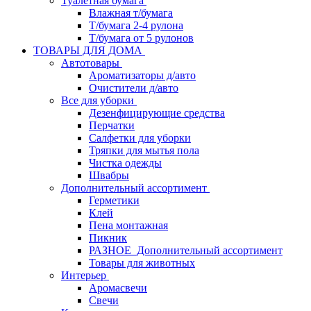
Туалетная бумага
Влажная т/бумага
Т/бумага 2-4 рулона
Т/бумага от 5 рулонов
ТОВАРЫ ДЛЯ ДОМА
Автотовары
Ароматизаторы д/авто
Очистители д/авто
Все для уборки
Дезенфицирующие средства
Перчатки
Салфетки для уборки
Тряпки для мытья пола
Чистка одежды
Швабры
Дополнительный ассортимент
Герметики
Клей
Пена монтажная
Пикник
РАЗНОЕ_Дополнительный ассортимент
Товары для животных
Интерьер
Аромасвечи
Свечи