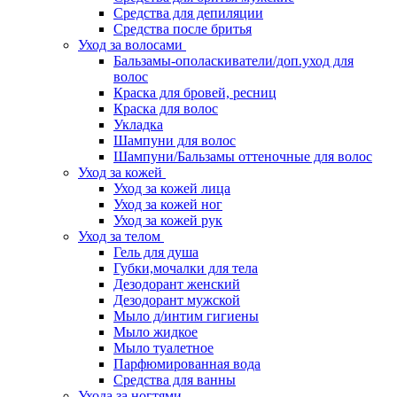
Средства для депиляции
Средства после бритья
Уход за волосами
Бальзамы-ополаскиватели/доп.уход для
волос
Краска для бровей, ресниц
Краска для волос
Укладка
Шампуни для волос
Шампуни/Бальзамы оттеночные для волос
Уход за кожей
Уход за кожей лица
Уход за кожей ног
Уход за кожей рук
Уход за телом
Гель для душа
Губки,мочалки для тела
Дезодорант женский
Дезодорант мужской
Мыло д/интим гигиены
Мыло жидкое
Мыло туалетное
Парфюмированная вода
Средства для ванны
Ухода за ногтями