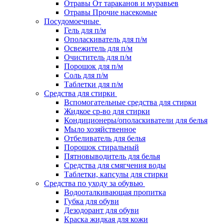
Отравы От тараканов и муравьев
Отравы Прочие насекомые
Посудомоечные
Гель для п/м
Ополаскиватель для п/м
Освежитель для п/м
Очиститель для п/м
Порошок для п/м
Соль для п/м
Таблетки для п/м
Средства для стирки
Вспомогательные средства для стирки
Жидкое ср-во для стирки
Кондиционеры/ополаскиватели для белья
Мыло хозяйственное
Отбеливатель для белья
Порошок стиральный
Пятновыводитель для белья
Средства для смягчения воды
Таблетки, капсулы для стирки
Средства по уходу за обувью
Водооталкивающая пропитка
Губка для обуви
Дезодорант для обуви
Краска жидкая для кожи