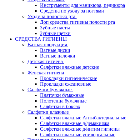
Инструменты для маникюра, педикюра
Средства по уходу за ногтями
Уходу за полостью рта
Доп средства гигиены полости рта
Зубные пасты
Зубные щетки
СРЕДСТВА ГИГИЕНЫ
Ватная продукция
Ватные диски
Ватные палочки
Детская гигиена
Салфетки влажные детские
Женская гигиена
Прокладки гигиенические
Прокладки ежедневные
Салфетки бумажные
Платочки бумажные
Полотенца бумажные
Салфетки в боксах
Салфетки влажные
Салфетки влажные Антибактериальные
Салфетки влажные д/демакияжа
Салфетки влажные д/интим гигиены
Салфетки влажные универсальные