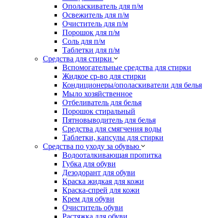
Ополаскиватель для п/м
Освежитель для п/м
Очиститель для п/м
Порошок для п/м
Соль для п/м
Таблетки для п/м
Средства для стирки
Вспомогательные средства для стирки
Жидкое ср-во для стирки
Кондиционеры/ополаскиватели для белья
Мыло хозяйственное
Отбеливатель для белья
Порошок стиральный
Пятновыводитель для белья
Средства для смягчения воды
Таблетки, капсулы для стирки
Средства по уходу за обувью
Водооталкивающая пропитка
Губка для обуви
Дезодорант для обуви
Краска жидкая для кожи
Краска-спрей для кожи
Крем для обуви
Очиститель обуви
Растяжка для обуви