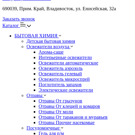
690039, Прим. Край, Владивосток, ул. Енисейская, 32а
Заказать звонок
Каталог
БЫТОВАЯ ХИМИЯ
Детская бытовая химия
Освежители воздуха
Арома-саше
Интерьерные освежители
Освежители автоматические
Освежитель аэрозоль
Освежитель гелевый
Освежитель микроспрей
Поглотитель запахов
Электические освежители
Отравы
Отравы От грызунов
Отравы От клещей и комаров
Отравы От моли
Отравы От тараканов и муравьев
Отравы Прочие насекомые
Посудомоечные
Гель для п/м