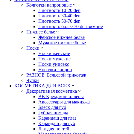
Колготки капроновые
Плотность 10-20 den
Плотность 30-40 den
Плотность 50-70 den
Плотность более 70 den зимние
Нижнее белье
Женское нижнее белье
Мужское нижнее белье
Носки
Носки женские
Носки мужские
Носки унисекс
Носочки капрон
РАЗНОЕ_Бельевой трикотаж
Чулки
КОСМЕТИКА ДЛЯ ВСЕХ
Декоративная косметика
BB Крем, консиллеры
Аксессуары для макияжа
Блеск для губ
Губная помада
Карандаш для глаз
Карандаш для губ
Лак для ногтей