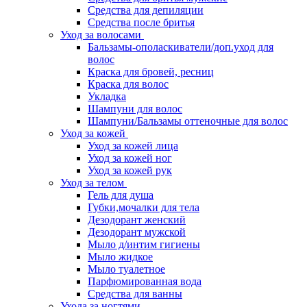
Средства для депиляции
Средства после бритья
Уход за волосами
Бальзамы-ополаскиватели/доп.уход для
волос
Краска для бровей, ресниц
Краска для волос
Укладка
Шампуни для волос
Шампуни/Бальзамы оттеночные для волос
Уход за кожей
Уход за кожей лица
Уход за кожей ног
Уход за кожей рук
Уход за телом
Гель для душа
Губки,мочалки для тела
Дезодорант женский
Дезодорант мужской
Мыло д/интим гигиены
Мыло жидкое
Мыло туалетное
Парфюмированная вода
Средства для ванны
Ухода за ногтями