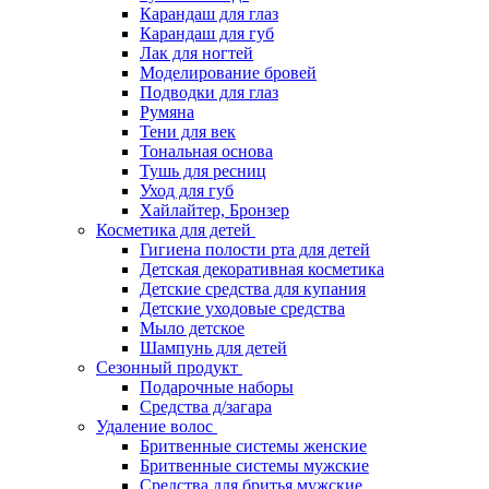
Карандаш для глаз
Карандаш для губ
Лак для ногтей
Моделирование бровей
Подводки для глаз
Румяна
Тени для век
Тональная основа
Тушь для ресниц
Уход для губ
Хайлайтер, Бронзер
Косметика для детей
Гигиена полости рта для детей
Детская декоративная косметика
Детские средства для купания
Детские уходовые средства
Мыло детское
Шампунь для детей
Сезонный продукт
Подарочные наборы
Средства д/загара
Удаление волос
Бритвенные системы женские
Бритвенные системы мужские
Средства для бритья мужские