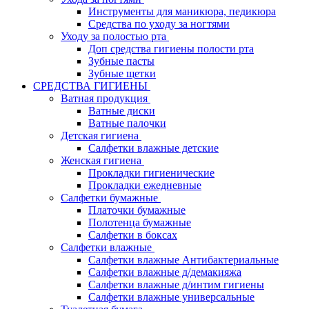
Инструменты для маникюра, педикюра
Средства по уходу за ногтями
Уходу за полостью рта
Доп средства гигиены полости рта
Зубные пасты
Зубные щетки
СРЕДСТВА ГИГИЕНЫ
Ватная продукция
Ватные диски
Ватные палочки
Детская гигиена
Салфетки влажные детские
Женская гигиена
Прокладки гигиенические
Прокладки ежедневные
Салфетки бумажные
Платочки бумажные
Полотенца бумажные
Салфетки в боксах
Салфетки влажные
Салфетки влажные Антибактериальные
Салфетки влажные д/демакияжа
Салфетки влажные д/интим гигиены
Салфетки влажные универсальные