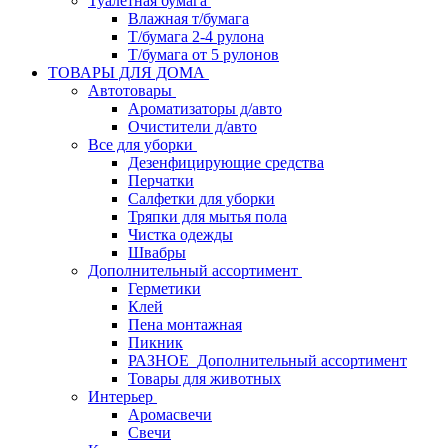
Туалетная бумага
Влажная т/бумага
Т/бумага 2-4 рулона
Т/бумага от 5 рулонов
ТОВАРЫ ДЛЯ ДОМА
Автотовары
Ароматизаторы д/авто
Очистители д/авто
Все для уборки
Дезенфицирующие средства
Перчатки
Салфетки для уборки
Тряпки для мытья пола
Чистка одежды
Швабры
Дополнительный ассортимент
Герметики
Клей
Пена монтажная
Пикник
РАЗНОЕ_Дополнительный ассортимент
Товары для животных
Интерьер
Аромасвечи
Свечи