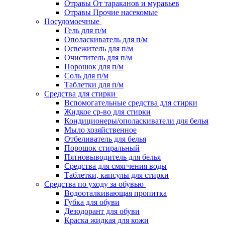
Отравы От тараканов и муравьев
Отравы Прочие насекомые
Посудомоечные
Гель для п/м
Ополаскиватель для п/м
Освежитель для п/м
Очиститель для п/м
Порошок для п/м
Соль для п/м
Таблетки для п/м
Средства для стирки
Вспомогательные средства для стирки
Жидкое ср-во для стирки
Кондиционеры/ополаскиватели для белья
Мыло хозяйственное
Отбеливатель для белья
Порошок стиральный
Пятновыводитель для белья
Средства для смягчения воды
Таблетки, капсулы для стирки
Средства по уходу за обувью
Водооталкивающая пропитка
Губка для обуви
Дезодорант для обуви
Краска жидкая для кожи