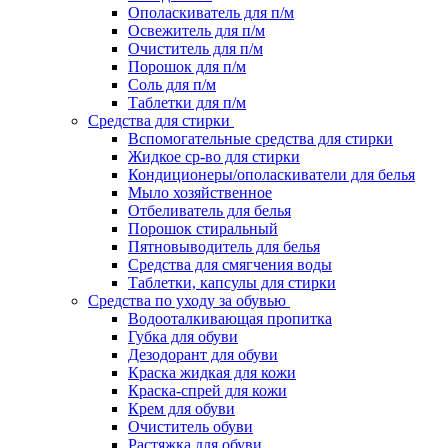
Ополаскиватель для п/м
Освежитель для п/м
Очиститель для п/м
Порошок для п/м
Соль для п/м
Таблетки для п/м
Средства для стирки
Вспомогательные средства для стирки
Жидкое ср-во для стирки
Кондиционеры/ополаскиватели для белья
Мыло хозяйственное
Отбеливатель для белья
Порошок стиральный
Пятновыводитель для белья
Средства для смягчения воды
Таблетки, капсулы для стирки
Средства по уходу за обувью
Водооталкивающая пропитка
Губка для обуви
Дезодорант для обуви
Краска жидкая для кожи
Краска-спрей для кожи
Крем для обуви
Очиститель обуви
Растяжка для обуви