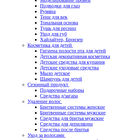
Моделирование бровей
Подводки для глаз
Румяна
Тени для век
Тональная основа
Тушь для ресниц
Уход для губ
Хайлайтер, Бронзер
Косметика для детей
Гигиена полости рта для детей
Детская декоративная косметика
Детские средства для купания
Детские уходовые средства
Мыло детское
Шампунь для детей
Сезонный продукт
Подарочные наборы
Средства д/загара
Удаление волос
Бритвенные системы женские
Бритвенные системы мужские
Средства для бритья мужские
Средства для депиляции
Средства после бритья
Уход за волосами