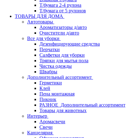
Т/бумага 2-4 рулона
Т/бумага от 5 рулонов
ТОВАРЫ ДЛЯ ДОМА
Автотовары
Ароматизаторы д/авто
Очистители д/авто
Все для уборки
Дезенфицирующие средства
Перчатки
Салфетки для уборки
Тряпки для мытья пола
Чистка одежды
Швабры
Дополнительный ассортимент
Герметики
Клей
Пена монтажная
Пикник
РАЗНОЕ_Дополнительный ассортимент
Товары для животных
Интерьер
Аромасвечи
Свечи
Канцелярия