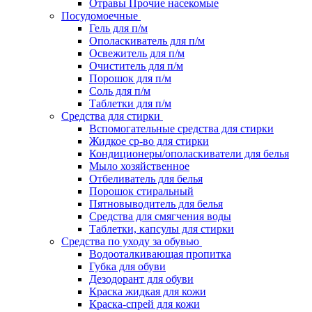
Отравы Прочие насекомые
Посудомоечные
Гель для п/м
Ополаскиватель для п/м
Освежитель для п/м
Очиститель для п/м
Порошок для п/м
Соль для п/м
Таблетки для п/м
Средства для стирки
Вспомогательные средства для стирки
Жидкое ср-во для стирки
Кондиционеры/ополаскиватели для белья
Мыло хозяйственное
Отбеливатель для белья
Порошок стиральный
Пятновыводитель для белья
Средства для смягчения воды
Таблетки, капсулы для стирки
Средства по уходу за обувью
Водооталкивающая пропитка
Губка для обуви
Дезодорант для обуви
Краска жидкая для кожи
Краска-спрей для кожи