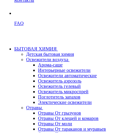
Контакты
FAQ
БЫТОВАЯ ХИМИЯ
Детская бытовая химия
Освежители воздуха
Арома-саше
Интерьерные освежители
Освежители автоматические
Освежитель аэрозоль
Освежитель гелевый
Освежитель микроспрей
Поглотитель запахов
Электические освежители
Отравы
Отравы От грызунов
Отравы От клещей и комаров
Отравы От моли
Отравы От тараканов и муравьев