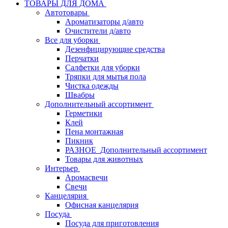
ТОВАРЫ ДЛЯ ДОМА
Автотовары
Ароматизаторы д/авто
Очистители д/авто
Все для уборки
Дезенфицирующие средства
Перчатки
Салфетки для уборки
Тряпки для мытья пола
Чистка одежды
Швабры
Дополнительный ассортимент
Герметики
Клей
Пена монтажная
Пикник
РАЗНОЕ_Дополнительный ассортимент
Товары для животных
Интерьер
Аромасвечи
Свечи
Канцелярия
Офисная канцелярия
Посуда
Посуда для приготовления