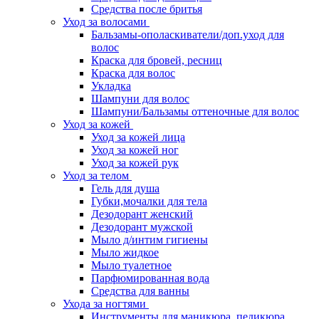
Средства после бритья
Уход за волосами
Бальзамы-ополаскиватели/доп.уход для
волос
Краска для бровей, ресниц
Краска для волос
Укладка
Шампуни для волос
Шампуни/Бальзамы оттеночные для волос
Уход за кожей
Уход за кожей лица
Уход за кожей ног
Уход за кожей рук
Уход за телом
Гель для душа
Губки,мочалки для тела
Дезодорант женский
Дезодорант мужской
Мыло д/интим гигиены
Мыло жидкое
Мыло туалетное
Парфюмированная вода
Средства для ванны
Ухода за ногтями
Инструменты для маникюра, педикюра