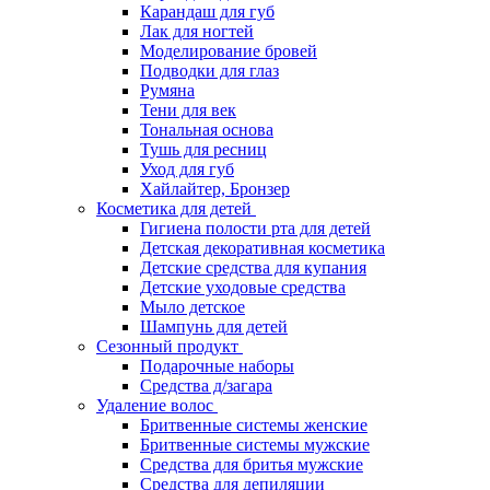
Карандаш для губ
Лак для ногтей
Моделирование бровей
Подводки для глаз
Румяна
Тени для век
Тональная основа
Тушь для ресниц
Уход для губ
Хайлайтер, Бронзер
Косметика для детей
Гигиена полости рта для детей
Детская декоративная косметика
Детские средства для купания
Детские уходовые средства
Мыло детское
Шампунь для детей
Сезонный продукт
Подарочные наборы
Средства д/загара
Удаление волос
Бритвенные системы женские
Бритвенные системы мужские
Средства для бритья мужские
Средства для депиляции