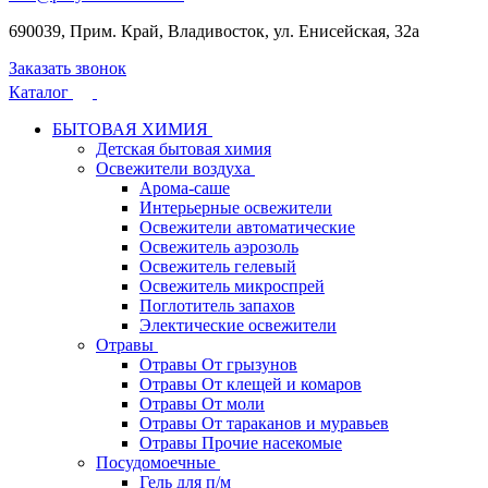
690039, Прим. Край, Владивосток, ул. Енисейская, 32а
Заказать звонок
Каталог
БЫТОВАЯ ХИМИЯ
Детская бытовая химия
Освежители воздуха
Арома-саше
Интерьерные освежители
Освежители автоматические
Освежитель аэрозоль
Освежитель гелевый
Освежитель микроспрей
Поглотитель запахов
Электические освежители
Отравы
Отравы От грызунов
Отравы От клещей и комаров
Отравы От моли
Отравы От тараканов и муравьев
Отравы Прочие насекомые
Посудомоечные
Гель для п/м