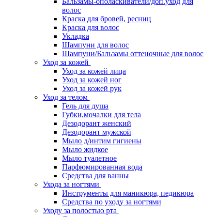
Бальзамы-ополаскиватели/доп.уход для
волос
Краска для бровей, ресниц
Краска для волос
Укладка
Шампуни для волос
Шампуни/Бальзамы оттеночные для волос
Уход за кожей
Уход за кожей лица
Уход за кожей ног
Уход за кожей рук
Уход за телом
Гель для душа
Губки,мочалки для тела
Дезодорант женский
Дезодорант мужской
Мыло д/интим гигиены
Мыло жидкое
Мыло туалетное
Парфюмированная вода
Средства для ванны
Ухода за ногтями
Инструменты для маникюра, педикюра
Средства по уходу за ногтями
Уходу за полостью рта