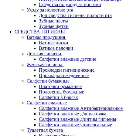
Средства по уходу за ногтями
Уходу за полостью рта
Доп средства гигиены полости рта
Зубные пасты
Зубные щетки
СРЕДСТВА ГИГИЕНЫ
Ватная продукция
Ватные диски
Ватные палочки
Детская гигиена
Салфетки влажные детские
Женская гигиена
Прокладки гигиенические
Прокладки ежедневные
Салфетки бумажные
Платочки бумажные
Полотенца бумажные
Салфетки в боксах
Салфетки влажные
Салфетки влажные Антибактериальные
Салфетки влажные д/демакияжа
Салфетки влажные д/интим гигиены
Салфетки влажные универсальные
Туалетная бумага
Влажная т/бумага